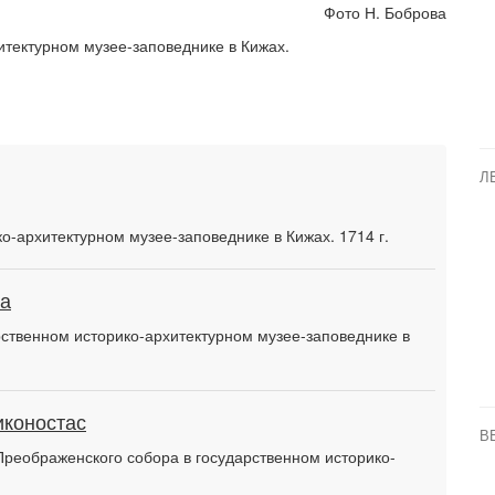
Фото Н. Боброва
итектурном музее-заповеднике в Кижах.
Л
о-архитектурном музее-заповеднике в Кижах. 1714 г.
га
рственном историко-архитектурном музее-заповеднике в
иконостас
В
реображенского собора в государственном историко-
.