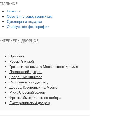
СТАЛЬНОЕ
Новости
Советы путешественникам
Сувениры и подарки
О искусстве фотографии
ИНТЕРЬЕРЫ ДВОРЦОВ
Эрмитаж
Русский музей
Грановитая палата Московского Кремля
Павловский дворец
Дворец Меншикова
Строгановский дворец
Дворец Юсуповых на Мойке
Михайловский замок
Фрески Дмитриевского собора
Екатерининский дворец