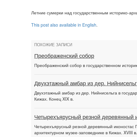
Летние сумерки над государственным историко-арх
This post also available in English
.
ПОХОЖИЕ ЗАПИСИ
Преображенский собор
Преображенский собор в государственном историк
Двухэтажный амбар из дер. Нийнисель
Двухэтажный амбар из дер. Нийнисельга в госуда
Кижах. Конец XIX в.
Четырехъярусный резной деревянный 
Четырехъярусный резной деревянный иконостас П
архитектурном музее-заповеднике в Кижах. XVIII в