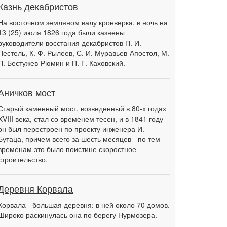
Казнь декабристов
На восточном земляном валу кронверка, в ночь на
13 (25) июля 1826 года были казнены
руководители восстания декабристов П. И.
Пестель, К. Ф. Рылеев, С. И. Муравьев-Апостол, М.
П. Бестужев-Рюмин и П. Г. Каховский.
Аничков мост
Старый каменный мост, возведенный в 80-х годах
XVIII века, стал со временем тесен, и в 1841 году
он был перестроен по проекту инженера И.
Бутаца, причем всего за шесть месяцев - по тем
временам это было поистине скоростное
строительство.
Деревня Корвала
Корвала - большая деревня: в ней около 70 домов.
Широко раскинулась она по берегу Нурмозера.