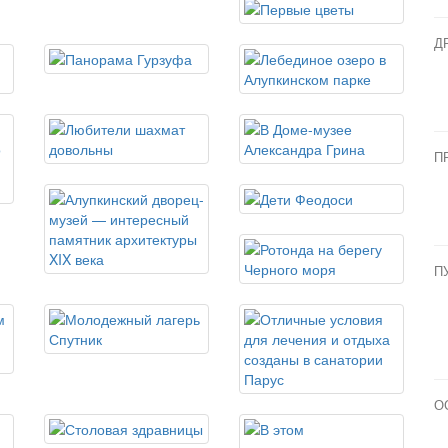
Д
П
П
О