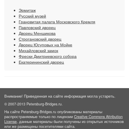
Эрмитаж
Русский музей
Грановитая палата Московского Кремля
Павловский дворец
Дворец Меншикова
Строгановский дворец
Дворец Юсуповых на Мойке
Михайловский замок
Фрески Дмитриевского собора
Екатерининский дворец
Внимание! Приведенная на сайте информация могла устареть.
© 2007-2013 Petersburg-Bridges.ru.
На сайте Petersburg-Bridges.ru опубликованы материалы
распространяемые только по лицензии
Creative Commons Attribution
License
, данные материалы были получены из открытых источников
или же размещены посетителями сайта.