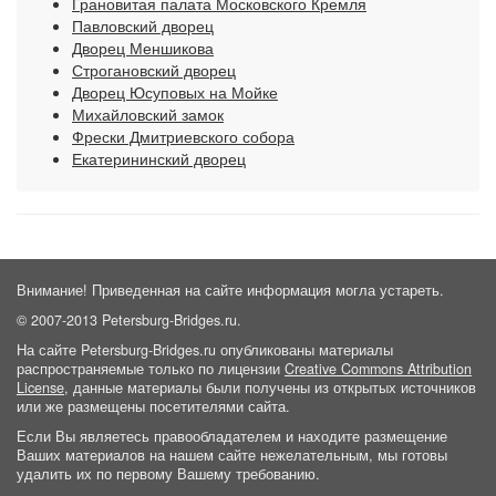
Грановитая палата Московского Кремля
Павловский дворец
Дворец Меншикова
Строгановский дворец
Дворец Юсуповых на Мойке
Михайловский замок
Фрески Дмитриевского собора
Екатерининский дворец
Внимание! Приведенная на сайте информация могла устареть.
© 2007-2013 Petersburg-Bridges.ru.
На сайте Petersburg-Bridges.ru опубликованы материалы
распространяемые только по лицензии
Creative Commons Attribution
License
, данные материалы были получены из открытых источников
или же размещены посетителями сайта.
Если Вы являетесь правообладателем и находите размещение
Ваших материалов на нашем сайте нежелательным, мы готовы
удалить их по первому Вашему требованию.