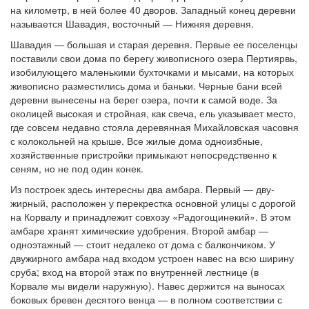
на километр, в ней более 40 дворов. Западный конец деревни
называется Шавадия, восточный — Нижняя деревня.
Шавадия — большая и старая деревня. Первые ее поселенцы
поставили свои дома по берегу живописного озера Пертиярвь,
изобилующего маленькими бухточками и мысами, на которых
живописно разместились дома и баньки. Черные бани всей
деревни вынесены на берег озера, почти к самой воде. За
околицей высокая и стройная, как свеча, ель указывает место,
где совсем недавно стояла деревянная Михайловская часовня
с колокольней на крыше. Все жилые дома одноизбные,
хозяйственные пристройки примыкают непосредственно к
сеням, но не под один конек.
Из построек здесь интересны два амбара. Первый — дву-
жирный, расположен у перекрестка основной улицы с дорогой
на Корвалу и принадлежит совхозу «Радогощинекий». В этом
амбаре хранят химические удобрения. Второй амбар —
одноэтажный — стоит недалеко от дома с балкончиком. У
двужирного амбара над входом устроен навес на всю ширину
сруба; вход на второй этаж по внутренней лестнице (в
Корвале мы видели наружную). Навес держится на выносах
боковых бревен десятого венца — в полном соответствии с