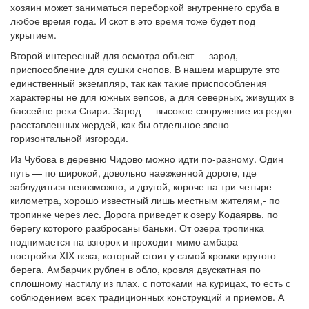
хозяин может заниматься переборкой внутреннего сруба в
любое время года. И скот в это время тоже будет под
укрытием.
Второй интересный для осмотра объект — зарод,
приспособление для сушки снопов. В нашем маршруте это
единственный экземпляр, так как такие приспособления
характерны не для южных вепсов, а для северных, живущих в
бассейне реки Свири. Зарод — высокое сооружение из редко
расставленных жердей, как бы отдельное звено
горизонтальной изгороди.
Из Чубова в деревню Чидово можно идти по-разному. Один
путь — по широкой, довольно наезженной дороге, где
заблудиться невозможно, и другой, короче на три-четыре
километра, хорошо известный лишь местным жителям,- по
тропинке через лес. Дорога приведет к озеру Кодаярвь, по
берегу которого разбросаны баньки. От озера тропинка
поднимается на взгорок и проходит мимо амбара —
постройки XIX века, который стоит у самой кромки крутого
берега. Амбарчик рублен в обло, кровля двускатная по
сплошному настилу из плах, с потоками на курицах, то есть с
соблюдением всех традиционных конструкций и приемов. А