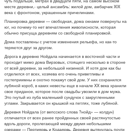
чуть подальше, метрах в двадцати пяти, на самом высоком
месте деревни,- целый ансамбль: жилой дом, амбарчик XIX
века с фронтоном, украшенным причелинами.
Планировка деревни — свободная, дома окнами повернуты на
юг, но почему-то нет впечатления живописности, которая
обычно присуща деревням со свободной планировкой.
Дома поставлены с учетом изменения рельефа, но как-то
теряются друг за другом.
Дорога в деревню Нойдала начинается в восточной части и
проходит мимо дома Вирзовых, стоящего несколько в стороне
от всей деревни, за небольшой низинкой. И хотя дом как бы
отделился от всех, хозяева его очень приветливы и
гостеприимны и охотно покажут свой дом. У них сохранился
лубяной короб, в каких невесты еще в начале XX века хранили
свое приданое, которое после свадьбы увозили в дом мужа.
Это гнутый из луба маленький сундучок с закругленными
углами. Закрывается он крышкой на петлях, тоже лубяной.
Деревня Нойдала (от вепсского слова ?нойд» — колдун)
отличается от всех ранее пройденных своей растянутостью
вдоль дороги, пролегающей между двумя небольшими
озерами — Пертиярвь и Кодаярвь. Деревня вытянулась почти