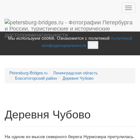
Toggl
navig
Мы используем cookie. Ознакомится с политикой
политикой
конфиденциальности
ОК
Petersburg-Bridges.ru
Ленинградская область
Бокситогорский район
Деревня Чубово
Деревня Чубово
На одном из мысов северного берега Нурмозера притулилась