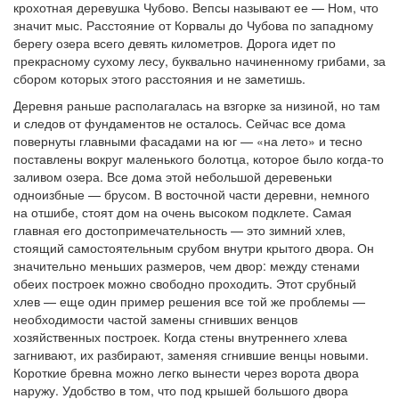
крохотная деревушка Чубово. Вепсы называют ее — Ном, что
значит мыс. Расстояние от Корвалы до Чубова по западному
берегу озера всего девять километров. Дорога идет по
прекрасному сухому лесу, буквально начиненному грибами, за
сбором которых этого расстояния и не заметишь.
Деревня раньше располагалась на взгорке за низиной, но там
и следов от фундаментов не осталось. Сейчас все дома
повернуты главными фасадами на юг — «на лето» и тесно
поставлены вокруг маленького болотца, которое было когда-то
заливом озера. Все дома этой небольшой деревеньки
одноизбные — брусом. В восточной части деревни, немного
на отшибе, стоят дом на очень высоком подклете. Самая
главная его достопримечательность — это зимний хлев,
стоящий самостоятельным срубом внутри крытого двора. Он
значительно меньших размеров, чем двор: между стенами
обеих построек можно свободно проходить. Этот срубный
хлев — еще один пример решения все той же проблемы —
необходимости частой замены сгнивших венцов
хозяйственных построек. Когда стены внутреннего хлева
загнивают, их разбирают, заменяя сгнившие венцы новыми.
Короткие бревна можно легко вынести через ворота двора
наружу. Удобство в том, что под крышей большого двора