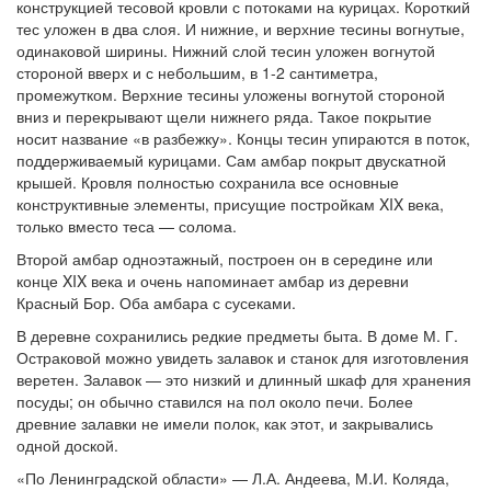
конструкцией тесовой кровли с потоками на курицах. Короткий
тес уложен в два слоя. И нижние, и верхние тесины вогнутые,
одинаковой ширины. Нижний слой тесин уложен вогнутой
стороной вверх и с небольшим, в 1-2 сантиметра,
промежутком. Верхние тесины уложены вогнутой стороной
вниз и перекрывают щели нижнего ряда. Такое покрытие
носит название «в разбежку». Концы тесин упираются в поток,
поддерживаемый курицами. Сам амбар покрыт двускатной
крышей. Кровля полностью сохранила все основные
конструктивные элементы, присущие постройкам XIX века,
только вместо теса — солома.
Второй амбар одноэтажный, построен он в середине или
конце XIX века и очень напоминает амбар из деревни
Красный Бор. Оба амбара с сусеками.
В деревне сохранились редкие предметы быта. В доме М. Г.
Остраковой можно увидеть залавок и станок для изготовления
веретен. Залавок — это низкий и длинный шкаф для хранения
посуды; он обычно ставился на пол около печи. Более
древние залавки не имели полок, как этот, и закрывались
одной доской.
«По Ленинградской области» — Л.А. Андеева, М.И. Коляда,