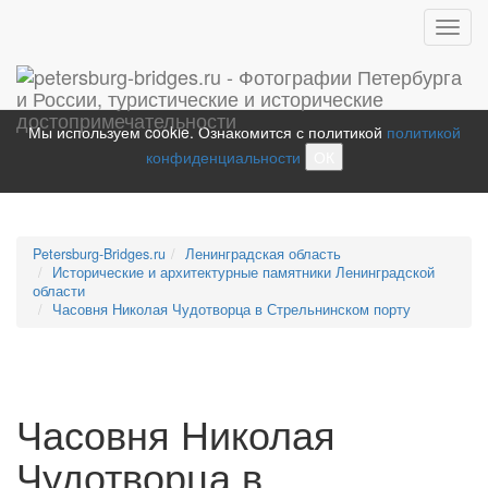
Toggl
navig
Мы используем cookie. Ознакомится с политикой
политикой
конфиденциальности
ОК
Petersburg-Bridges.ru
Ленинградская область
Исторические и архитектурные памятники Ленинградской
области
Часовня Николая Чудотворца в Стрельнинском порту
Часовня Николая
Чудотворца в