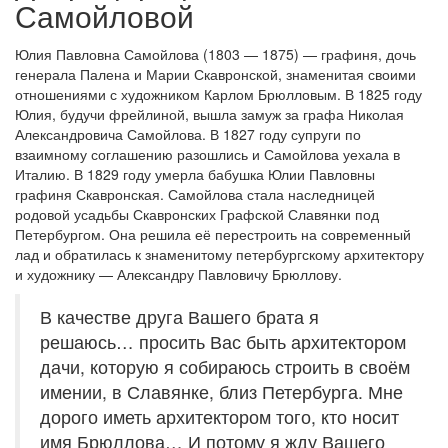
Самойловой
Юлия Павловна Самойлова (1803 — 1875) — графиня, дочь
генерала Палена и Марии Скавронской, знаменитая своими
отношениями с художником Карлом Брюлловым. В 1825 году
Юлия, будучи фрейлиной, вышла замуж за графа Николая
Александровича Самойлова. В 1827 году супруги по
взаимному соглашению разошлись и Самойлова уехала в
Италию. В 1829 году умерла бабушка Юлии Павловны
графиня Скавронская. Самойлова стала наследницей
родовой усадьбы Скавронских Графской Славянки под
Петербургом. Она решила её перестроить на современный
лад и обратилась к знаменитому петербургскому архитектору
и художнику — Александру Павловичу Брюллову.
В качестве друга Вашего брата я
решаюсь… просить Вас быть архитектором
дачи, которую я собираюсь строить в своём
имении, в Славянке, близ Петербурга. Мне
дорого иметь архитектором того, кто носит
имя Брюллова… И потому я жду Вашего