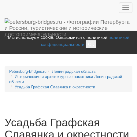
Toggl
navig
Мы используем cookie. Ознакомится с политикой
политикой
конфиденциальности
ОК
Petersburg-Bridges.ru
Ленинградская область
Исторические и архитектурные памятники Ленинградской
области
Усадьба Графская Славянка и окрестности
Усадьба Графская
Славянка и окрестности