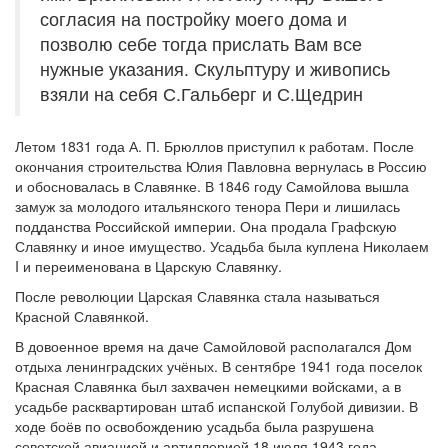
согласия на постройку моего дома и
позволю себе тогда прислать Вам все
нужные указания. Скульптуру и живопись
взяли на себя С.Гальберг и С.Щедрин
Летом 1831 года А. П. Брюллов приступил к работам. После
окончания строительства Юлия Павловна вернулась в Россию
и обосновалась в Славянке. В 1846 году Самойлова вышла
замуж за молодого итальянского тенора Пери и лишилась
подданства Российской империи. Она продала Графскую
Славянку и иное имущество. Усадьба была куплена Николаем
I и переименована в Царскую Славянку.
После революции Царская Славянка стала называться
Красной Славянкой.
В довоенное время на даче Самойловой располагался Дом
отдыха ленинградских учёных. В сентябре 1941 года поселок
Красная Славянка был захвачен немецкими войсками, а в
усадьбе расквартирован штаб испанской Голубой дивизии. В
ходе боёв по освобождению усадьба была разрушена
советской авиацией и артиллерией 18 июля 1943 года.