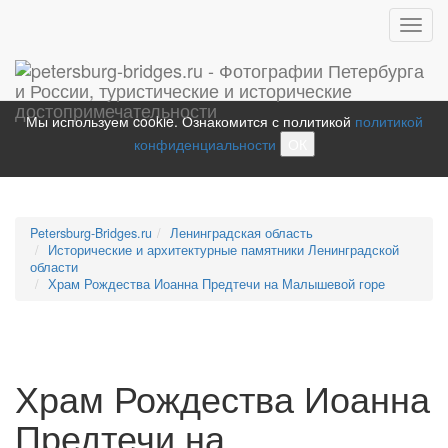
Toggl
navig
Мы используем cookie. Ознакомится с политикой
политикой
конфиденциальности
ОК
Petersburg-Bridges.ru
Ленинградская область
Исторические и архитектурные памятники Ленинградской
области
Храм Рождества Иоанна Предтечи на Малышевой горе
Храм Рождества Иоанна
Предтечи на