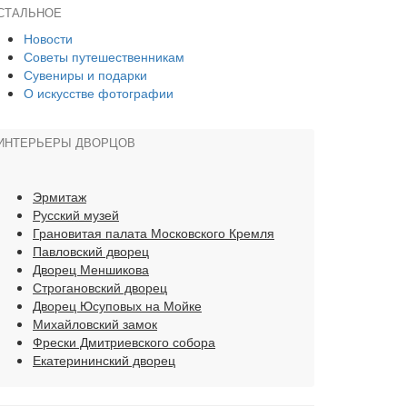
СТАЛЬНОЕ
Новости
Советы путешественникам
Сувениры и подарки
О искусстве фотографии
ИНТЕРЬЕРЫ ДВОРЦОВ
Эрмитаж
Русский музей
Грановитая палата Московского Кремля
Павловский дворец
Дворец Меншикова
Строгановский дворец
Дворец Юсуповых на Мойке
Михайловский замок
Фрески Дмитриевского собора
Екатерининский дворец