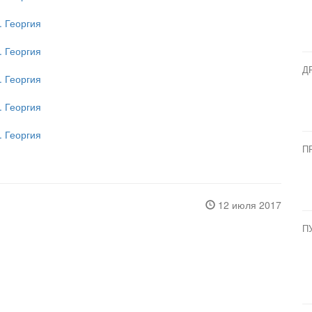
Д
П
12 июля 2017
П