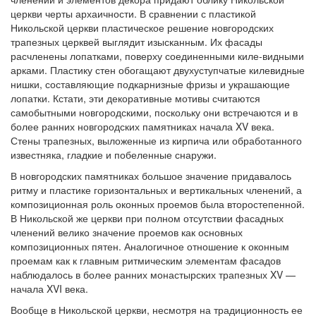
церкви черты архаичности. В сравнении с пластикой
Никольской церкви пластическое решение новгородских
трапезных церквей выглядит изысканным. Их фасады
расчленены лопатками, поверху соединенными киле-видными
арками. Пластику стен обогащают двухуступчатые килевидные
нишки, составляющие подкарнизные фризы и украшающие
лопатки. Кстати, эти декоративные мотивы считаются
самобытными новгородскими, поскольку они встречаются и в
более ранних новгородских памятниках начала XV века.
Стены трапезных, выложенные из кирпича или обработанного
известняка, гладкие и побеленные снаружи.
В новгородских памятниках большое значение придавалось
ритму и пластике горизонтальных и вертикальных членений, а
композиционная роль оконных проемов была второстепенной.
В Никольской же церкви при полном отсутствии фасадных
членений велико значение проемов как основных
композиционных пятен. Аналогичное отношение к оконным
проемам как к главным ритмическим элементам фасадов
наблюдалось в более ранних монастырских трапезных XV —
начала XVI века.
Вообще в Никольской церкви, несмотря на традиционность ее