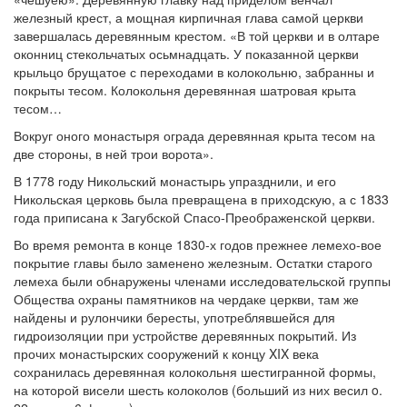
железный крест, а мощная кирпичная глава самой церкви
завершалась деревянным крестом. «В той церкви и в олтаре
оконниц стекольчатых осьмнадцать. У показанной церкви
крыльцо брущатое с переходами в колокольню, забранны и
покрыты тесом. Колокольня деревянная шатровая крыта
тесом…
Вокруг оного монастыря ограда деревянная крыта тесом на
две стороны, в ней трои ворота».
В 1778 году Никольский монастырь упразднили, и его
Никольская церковь была превращена в приходскую, а с 1833
года приписана к Загубской Спасо-Преображенской церкви.
Во время ремонта в конце 1830-х годов прежнее лемехо-вое
покрытие главы было заменено железным. Остатки старого
лемеха были обнаружены членами исследовательской группы
Общества охраны памятников на чердаке церкви, там же
найдены и рулончики бересты, употреблявшейся для
гидроизоляции при устройстве деревянных покрытий. Из
прочих монастырских сооружений к концу XIX века
сохранилась деревянная колокольня шестигранной формы,
на которой висели шесть колоколов (больший из них весил o.