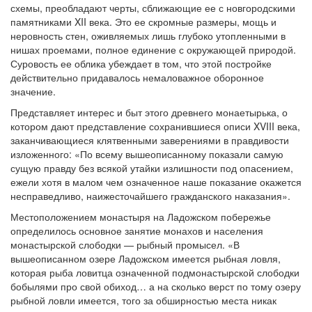
схемы, преобладают черты, сближающие ее с новгородскими
памятниками XII века. Это ее скромные размеры, мощь и
неровность стен, оживляемых лишь глубоко утопленными в
нишах проемами, полное единение с окружающей природой.
Суровость ее облика убеждает в том, что этой постройке
действительно придавалось немаловажное оборонное
значение.
Представляет интерес и быт этого древнего монаетырька, о
котором дают представление сохранившиеся описи XVIII века,
заканчивающиеся клятвенными заверениями в правдивости
изложенного: «По всему вышеописанному показали самую
сущую правду без всякой утайки излишности под опасением,
ежели хотя в малом чем означенное наше показание окажется
несправедливо, наижесточайшего гражданского наказания».
Местоположением монастыря на Ладожском побережье
определилось основное занятие монахов и населения
монастырской слободки — рыбный промысел. «В
вышеописанном озере Ладожском имеется рыбная ловля,
которая рыба ловитца означенной подмонастырской слободки
бобылями про свой обиход… а на сколько верст по тому озеру
рыбной ловли имеется, того за обширностью места никак