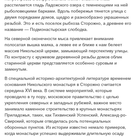
расстилается гладь Ладожского озера с темнеющими на ней
рыболовецкими барками. Вдоль побережья тянется улица с
двумя порядками домов, щедро и разнообразно украшенных
резьбой. Это и есть поселок рыбхоза Сторожно, а древнее его
название — Подмонастырская слободка.
На северной оконечности мыса привлекает внимание
полосатая вышка маяка, а левее ее и ближе к нам белеет
массив Никольской церкви, замыкающий перспективу улицы.
По контрасту с кружевом деревянной резьбы домов облик
старинной церкви представляется особенно суровым и
замкнутым.
В специальной историко-архитектурной литературе временем
основания Никольского монастыря в Сторожно считается
середина XVI века. В системе мероприятий, которые
проводило в ту пору, московское правительство с целью
укрепления северных и западных рубежей, важное место
занимало каменное строительство в крупных монастырях
Приладожья, таких, как Тихвинский Успенский, Александ-ро-
Свирокий, которым отводилась роль потенциальных
оборонных пунктов. Из истории известно немало примеров,
когда монастыри успешно выдерживали длительную осаду