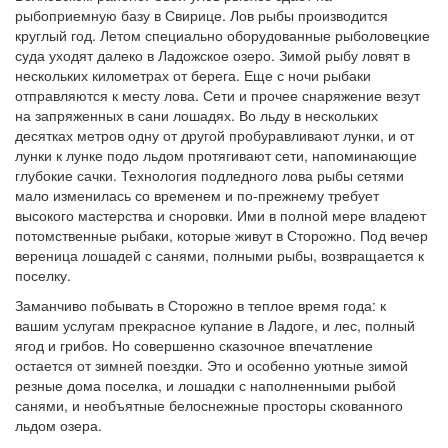
рыбоприемную базу в Свирице. Лов рыбы производится
круглый год. Летом специально оборудованные рыболовецкие
суда уходят далеко в Ладожское озеро. Зимой рыбу ловят в
нескольких километрах от берега. Еще с ночи рыбаки
отправляются к месту лова. Сети и прочее снаряжение везут
на запряженных в сани лошадях. Во льду в нескольких
десятках метров одну от другой пробуравливают лунки, и от
лунки к лунке подо льдом протягивают сети, напоминающие
глубокие сачки. Технология подледного лова рыбы сетями
мало изменилась со временем и по-прежнему требует
высокого мастерства и сноровки. Ими в полной мере владеют
потомственные рыбаки, которые живут в Сторожно. Под вечер
вереница лошадей с санями, полными рыбы, возвращается к
поселку.
Заманчиво побывать в Сторожно в теплое время года: к
вашим услугам прекрасное купание в Ладоге, и лес, полный
ягод и грибов. Но совершенно сказочное впечатление
остается от зимней поездки. Это и особенно уютные зимой
резные дома поселка, и лошадки с наполненными рыбой
санями, и необъятные белоснежные просторы скованного
льдом озера.