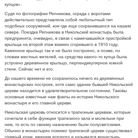
купцов».
Судя по фотографии Репникова, ограда с воротами
действительно представляла собой любопытный тип
подобных сооружений, кое-где еще сохранившихся на нашем
севере. Поездка Репникова в Никольский монастырь была
предпринята, очевидно, в связи с намечавшейся пристройкой
крыльца на второй этаж взамен сгоревшего в 1910 году.
Каменное крыльцо так и не было построено, а позже, по
словам местных жителей, на средства какого-то купца была
устроено деревянное крыльцо, перпендикулярное южной
стене. Сейчас нет и его.
До нашего времени не сохранилось ничего из деревянных
монастырских построек, хотя само здание бывшей Никольской
церкви находится в удовлетворительном состоянии. Таковы
основные известные нам факты из истории Никольского
монастыря и его главной церкви.
Никольская церковь относится к трапезным церквам, которые
сочетали в себе функции трапезного зала и молельни при
нем, то есть по своему назначению были полусветскими.
Обычно в монастырях помимо трапезной церкви существовал
главный храм, именем которого и назывался монастырь.