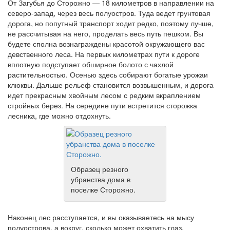
От Загубья до Сторожно — 18 километров в направлении на
северо-запад, через весь полуостров. Туда ведет грунтовая
дорога, но попутный транспорт ходит редко, поэтому лучше,
не рассчитывая на него, проделать весь путь пешком. Вы
будете сполна вознаграждены красотой окружающего вас
девственного леса. На первых километрах пути к дороге
вплотную подступает обширное болото с чахлой
растительностью. Осенью здесь собирают богатые урожаи
клюквы. Дальше рельеф становится возвышенным, и дорога
идет прекрасным хвойным лесом с редким вкраплением
стройных берез. На середине пути встретится сторожка
лесника, где можно отдохнуть.
Образец резного
убранства дома в
поселке Сторожно.
Наконец лес расступается, и вы оказываетесь на мысу
полуострова, а вокруг, сколько может охватить глаз,