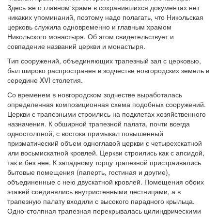
Здесь же о главном храме в сохранившихся документах нет
никаких упоминаний, поэтому надо полагать, что Никольская
церковь служила одновременно и главным храмом
Никольского монастыря. Об этом свидетельствует и
совпадение названий церкви и монастыря.
Тип сооружений, объединяющих трапезный зал с церковью,
был широко распространен в зодчестве новгородских земель в
середине XVI столетия.
Со временем в новгородском зодчестве выработалась
определенная композиционная схема подобных сооружений.
Церкви с трапезными строились на подклетах хозяйственного
назначения. К обширной трапезной палата, почти всегда
одностолпной, с востока примыкал повышенный
призматический объем одноглавой церкви с четырехскатной
или восьмискатной кровлей. Церкви строились как с апсидой,
так и без нее. К западному торцу трапезной пристраивались
бытовые помещения (паперть, гостиная и другие),
объединенные с нею двускатной кровлей. Помещения обоих
этажей соединялись внутристенными лестницами, а в
трапезную палату входили с высокого парадного крыльца.
Одно-столпная трапезная перекрывалась цилиндрическими