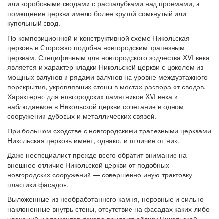
или коробовыми сводами с распалубками над проемами, а
помещение церкви имело более крутой сомкнутый или
купольный свод.
По композиционной и конструктивной схеме Никольская
церковь в Сторожно подобна новгородским трапезным
церквам. Специфичным для новгородского зодчества XVI века
является и характер кладки Никольской церкви с цоколем из
мощных валунов и рядами валунов на уровне междуэтажного
перекрытия, укреплявших стены в местах распора от сводов.
Характерно для новгородских памятников XVI века и
наблюдаемое в Никольской церкви сочетание в одном
сооружении дубовых и металлических связей.
При большом сходстве с новгородскими трапезными церквами
Никольская церковь имеет, однако, и отличие от них.
Даже неспециалист прежде всего обратит внимание на
внешнее отличие Никольской церкви от подобных
новгородских сооружений — совершенно иную трактовку
пластики фасадов.
Выложенные из необработанного камня, неровные и сильно
наклоненные внутрь стены, отсутствие на фасадах каких-либо
членений и элементов декора придают облику Никольской