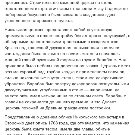
противника. Строительство каменной церкви на столь
ответственном в стратегическом отношении мысу Ладожского
побережья безусловно было связано с созданием здесь
укрепленного сторожевого пункта.
Никольская церковь представляет собой двухэтажную,
прямоугольную в плане постройку без алтарных полукружий, с
обширными одностолпными трапезными в каждом этаже.
Крыша над трапезной двускатная; повышенная восточная
часть здания была покрыта на восемь скатов и венчалась
мощной главой луковичной формы на глухом барабане. Над
приделом была небольшая деревянная главка. Церковь имеет
весьма суровый вид: грубая кладка с применением валунов,
сильно наклоненные внутрь стены, скромное декоративное
убранство. Барабан был поверху декорирован пятиугольными
двухуступчатыми углублениями в стене — ширинками, да
вместо окон имел четыре ниши по странам света. Барабан с
главой не сохранился до нашего времени, и это Делает
церковь похожей на Древние гражданские постройки.
Представление о древнем облике Никольского монастыря в
Сторожно дает опись 1768 года, где отмечается, что каменная
церковь была крыта тесом, имела две главы, обитые
«чешуею». Деревянную главку над приделом венчал