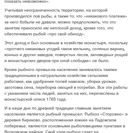
показать невозможно».
Учитывая неограниченность территории, на которой
производился лов рыбы, а также то, что «никакового платежа»
за него бобыли не давали, можно предположить, что это
занятие приносило им неплохой доход, кроме того, что
обеспечивало рыбой «про свой обиход».
Этот доход и был основным в хозяйстве монастыря, поскольку
«протчего никаковых угодий також мельниц, соляных варниц,
конных и других заводов, поверстых лесов, заповедных рощей
и монастырских дворов при оной слободке» не было.
Кроме рыбного промысла население занималось такими
традиционными в натуральном хозяйстве сельскими
работами, как удобрение полей навозом, уборка урожая,
заготовка сена, переборка овощей в погребах. Все эти работы
с указанием числа людей, занятых на них, перечислены в
монастырской описи 1765 года.
И в наши дни по древней традиции главным занятием
населения является рыбный промысел. Рыбхоз «Сторожно» и
деревня Кириково, расположенная южнее на Ладожском
побережье, являются основными рыболовецкими пунктами в
Волховском районе. Свой улов рыбхоз сдает на