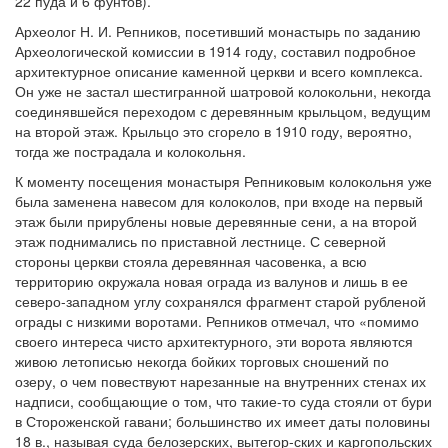
22 пуда и 6 фунтов).
Археолог Н. И. Репников, посетивший монастырь по заданию
Археологической комиссии в 1914 году, составил подробное
архитектурное описание каменной церкви и всего комплекса.
Он уже не застал шестигранной шатровой колокольни, некогда
соединявшейся переходом с деревянным крыльцом, ведущим
на второй этаж. Крыльцо это сгорело в 1910 году, вероятно,
тогда же пострадала и колокольня.
К моменту посещения монастыря Репниковым колокольня уже
была заменена навесом для колоколов, при входе на первый
этаж были прирублены новые деревянные сени, а на второй
этаж поднимались по приставной лестнице. С северной
стороны церкви стояла деревянная часовенка, а всю
территорию окружала новая ограда из валунов и лишь в ее
северо-западном углу сохранялся фрагмент старой рубленой
ограды с низкими воротами. Репников отмечал, что «помимо
своего интереса чисто архитектурного, эти ворота являются
живою летописью некогда бойких торговых сношений по
озеру, о чем повествуют нарезанные на внутренних стенах их
надписи, сообщающие о том, что такие-то суда стояли от бури
в Стороженской гавани; большинство их имеет даты половины
18 в., называя суда белозерских, вытегор-ских и каргопольских