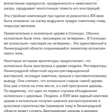
впечатление нарядности, праздничности и невесомости
шатра, скрадывают многотонную тяжесть его конструкций.
Эта стройная композиция при одном из ремонтов в XIX веке
была искажена: на шатер водрузили чуждую памятнику главу,
покрытую железом.
Примечательна и колокольня церкви в Согинцах. Обычно
колокольни были типа «восьмерик на четверике». В Согинцах
же колокольня-«шестерик на четверике». Это единственный в
Ленинградской области сохранившийся экземпляр колоколен
такого типа.
Некоторые историки архитектуры предполагают, что
колокольня была пристроена к церкви позднее. Реставраторы
Ленинградской областной научно-реставрационной
мастерской, исследуя памятник, пришли к противоположному
выводу. Они считают, что колокольня старше самой церкви.
Она уже стояла на этом месте, и к ней пристроили церковь.
По-видимому, это один из первых случаев объединения
колокольни с церковью. Позднее, в XVIII веке единый комплекс
церкви и колокольни получил широкое распространение в
культовом строительстве (примером тому в Ленинградской
области может служить Дмитриевская церковь в деревне