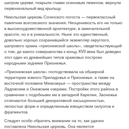
шатром церкви, покрыли главки осиновым лемехом, вернули
первоначальный вид крыльцу.
Никольская церковь Согинского погоста — первоклассный
памятник всесоюзного значения. Неоценимость его не только
в высокохудожественной архитектуре, в замечательной
красоте, но и в уникальности. Ныне это единственный,
довольно хорошо сохранившийся экземпляр округлого,
шатрового храма «прионежской школы», свидетельствующий
о том, до какого совершенства к концу XVII века был доведен
этот один из древнейших типов храмовых построек
народными зодчими Прионежья.
«Прионежская школа» господствовала на обширной
территории южного Приладожья и Прионежья, а также на
восточной половине Межозерья — пространства между
Ладожским и Онежским озерами. Постройки этого района в
сравнении с подобными им в западной Карелии, Заонежье
отличаются большей декоративной насыщенностью,
легкостью форм и определенным изяществом силуэтов и
фрагментов.
Следует особо обратить внимание на то, как удачно
поставлена Никольская церковь. Она является