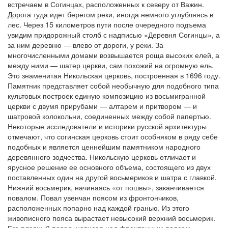
встречаем в Согинцах, расположенных к северу от Важин.
Дорога туда идет берегом реки, иногда немного углубляясь в
лес. Через 15 километров пути после очередного подъема
увидим придорожный столб с надписью «Деревня Согинцы», а
за ним деревню — влево от дороги, у реки. За
многочисленными домами возвышается роща высоких елей, а
между ними — шатер церкви, сам похожий на огромную ель.
Это знаменитая Никольская церковь, построенная в 1696 году.
Памятник представляет собой необычную для подобного типа
культовых построек единую композицию из восьмигранной
церкви с двумя прирубами — алтарем и притвором — и
шатровой колокольни, соединенных между собой папертью.
Некоторые исследователи и историки русской архитектуры
отмечают, что согинская церковь стоит особняком в ряду себе
подобных и является ценнейшим памятником народного
деревянного зодчества. Никольскую церковь отличает и
ярусное решение ее основного объема, состоящего из двух
поставленных один на другой восьмериков и шатра с главкой.
Нижний восьмерик, начинаясь «от пошвы», заканчивается
повалом. Повал увенчан поясом из фронтончиков,
расположенных попарно над каждой гранью. Из этого
живописного пояса вырастает невысокий верхний восьмерик.