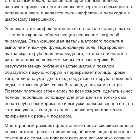
Его плавный повал, нависая над фронтонным поясом,
частично прикрывает его и основание верхнего восьмерика от
попадания влаги и является очень эффектным переходом к
шатровому завершению.
Усиливает этот эффект устроенная на повале полица шатра
— пологая кровля, обрамляющая основание шатровой
пирамиды. Эта украшающая деталь шатрового покрытия
выполняет и важную функциональную роль. Под кровлей
шатра скрыта рубленая пирамида его, которая начинается
чуть ниже повала верхнего, меньшего восьмерика. В
результате между рубленой частью шатра и повалом
образуется пазуха, которую и перекрывает полица. Кроме
того, полица служит для отвода подальше от сруба дождевой
воды, скатывающейся со всей площади покрытия шатра.
Поэтому плотники стремились по возможности сделать вынос
полицы побольше, используя для этой цели не только сам
повал сруба восьмерика, но и выпуски верхних венцов его, на
которые укладывали для опоры кровли жерди или тесины,
прикрывая их резным подзором.
Многогранный разворот фронтонного пояса, свешивающиеся
сливы потоков, резные причелины, обрамляющие фронтоны в
сочетании с сильным повалом верхнего восьмерика создают