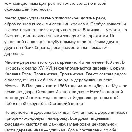
композиционным центром не только села, но и всей
окружающей местности.
Место здесь удивительно живописное: долина реки,
обрамленная высокими лесными холмами. Особую живость и
выразительность пейзажу придает река Важинка — мелкая, но
быстрая, с многочисленными заводями и порожками. По
уходящей на север в голубую дымку долине вблизи друг от
друга на обоих берегах реки разместилось несколько
деревень.
Многие деревни этого куста древние. Им не менее 400 лет. В
Писцовых книгах XV, XVI веков упоминаются деревни Сюрьга,
Каляева Гора, Прошинская, Трошинская. Где-то совсем рядом
с последней из них была еще одна деревушка, на реке
Мужеле. В Писцовой книге 1563 года читаем: «Дер. на Мужеле
речке: во дворе Степанко Иванов, во дворе Евсейко портной
мастер да Истомка медвед-ник…» Издревле центром этой
небольшой округи был Согинский погост.
Но вернемся в деревню Согинцы. Южная часть деревни имеет
прибрежно-рядовую планировку. Все дома лицевыми
фасадами смотрят на Важинку. Планировка центральной
части деревни иная — уличная. Дома поставлены по обе