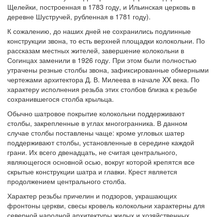
Щелейки, построенная в 1783 году, и Ильинская церковь в
деревне Шустручей, рубленная в 1781 году).
К сожалению, до наших дней не сохранились подлинные
конструкции звона, то есть верхней площадки колокольни. По
рассказам местных жителей, завершение колокольни в
Согинцах заменили в 1926 году. При этом были полностью
утрачены резные столбы звона, зафиксированные обмерными
чертежами архитектора Д. В. Милеева в начале XX века. По
характеру исполнения резьба этих столбов близка к резьбе
сохранившегося столба крыльца.
Обычно шатровое покрытие колокольни поддерживают
столбы, закрепленные в углах многогранника. В данном
случае столбы поставлены чаще: кроме угловых шатер
поддерживают столбы, установленные в середине каждой
грани. Их всего двенадцать, не считая центрального,
являющегося основной осью, вокруг которой крепятся все
скрытые конструкции шатра и главки. Крест является
продолжением центрального столба.
Характер резьбы причелин и подзоров, украшающих
фронтоны церкви, свесы кровель колокольни характерны для
северной народной архитектуры жилых и хозяйственных