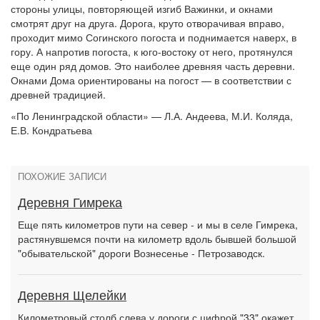
стороны улицы, повторяющей изгиб Важинки, и окнами
смотрят друг на друга. Дорога, круто отворачивая вправо,
проходит мимо Согинского погоста и поднимается наверх, в
гору. А напротив погоста, к юго-востоку от него, протянулся
еще один ряд домов. Это наиболее древняя часть деревни.
Окнами Дома ориентированы на погост — в соответствии с
древней традицией.
«По Ленинградской области» — Л.А. Андеева, М.И. Коляда,
Е.В. Кондратьева
ПОХОЖИЕ ЗАПИСИ
Деревня Гимрека
Еще пять километров пути на север - и мы в селе Гимрека,
растянувшемся почти на километр вдоль бывшей большой
"обывательской" дороги Вознесенье - Петрозаводск.
Деревня Щелейки
Километровый столб слева у дороги с цифрой "33" окажет,