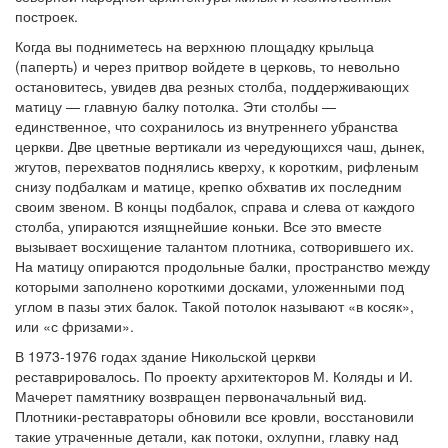
построек.
Когда вы подниметесь на верхнюю площадку крыльца
(паперть) и через притвор войдете в церковь, то невольно
остановитесь, увидев два резных столба, поддерживающих
матицу — главную балку потолка. Эти столбы —
единственное, что сохранилось из внутреннего убранства
церкви. Две цветные вертикали из чередующихся чаш, дынек,
жгутов, перехватов поднялись кверху, к коротким, рифленым
снизу подбалкам и матице, крепко обхватив их последним
своим звеном. В концы подбалок, справа и слева от каждого
столба, упираются изящнейшие коньки. Все это вместе
вызывает восхищение талантом плотника, сотворившего их.
На матицу опираются продольные балки, пространство между
которыми заполнено короткими досками, уложенными под
углом в пазы этих балок. Такой потолок называют «в косяк»,
или «с фризами».
В 1973-1976 годах здание Никольской церкви
реставрировалось. По проекту архитекторов М. Коляды и И.
Мачерет памятнику возвращен первоначальный вид.
Плотники-реставраторы обновили все кровли, восстановили
такие утраченные детали, как потоки, охлупни, главку над