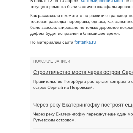
В ночь с 12 на 13 апреля
Кантемировский мост
не с
текущего ремонта были частично заасфальтирован
Как рассказали в комитете по развитию транспортн
тестовая разводка переправы, однако, как выяснил
было заасфальтировано не только дорожное покрыт
дефект будет исправлен в ближайшее время.
По материалам сайта
fontanka.ru
ПОХОЖИЕ ЗАПИСИ
Строительство моста через остров Сер
Правительство Петербурга расторгает контракт о 
остров Серный на Петровский.
Через реку Екатерингофку построят ещ
Через реку Екатерингофку перекинут еще один мо
Гутуевским островом.