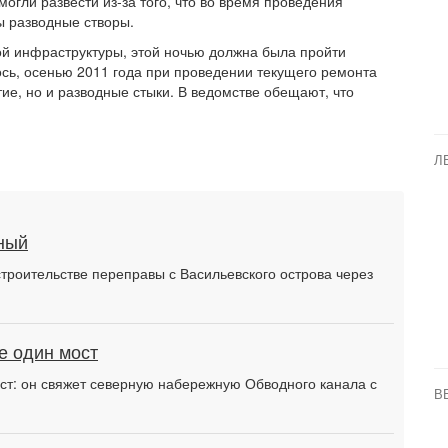
могли развести из-за того, что во время проведения
ы разводные створы.
ой инфраструктуры, этой ночью должна была пройти
ось, осенью 2011 года при проведении текущего ремонта
ие, но и разводные стыки. В ведомстве обещают, что
Л
ный
строительстве переправы с Васильевского острова через
е один мост
ст: он свяжет северную набережную Обводного канала с
В