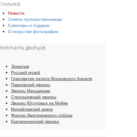
СТАЛЬНОЕ
Новости
Советы путешественникам
Сувениры и подарки
О искусстве фотографии
ИНТЕРЬЕРЫ ДВОРЦОВ
Эрмитаж
Русский музей
Грановитая палата Московского Кремля
Павловский дворец
Дворец Меншикова
Строгановский дворец
Дворец Юсуповых на Мойке
Михайловский замок
Фрески Дмитриевского собора
Екатерининский дворец