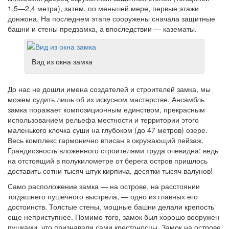
1,5—2,4 метра), затем, по меньшей мере, первые этажи
донжона. На последнем этапе сооружены сначала защитные
башни и стены предзамка, а впоследствии — казематы.
Вид из окна замка
До нас не дошли имена создателей и строителей замка, мы
можем судить лишь об их искусном мастерстве. Ансамбль
замка поражает композиционным единством, прекрасным
использованием рельефа местности и территории этого
маленького клочка суши на глубоком (до 47 метров) озере.
Весь комплекс гармонично вписан в окружающий пейзаж.
Грандиозность вложенного строителями труда очевидна: ведь
на отстоящий в полукилометре от берега остров пришлось
доставить сотни тысяч штук кирпича, десятки тысяч валунов!
Само расположение замка — на острове, на расстоянии
тогдашнего пушечного выстрела, — одно из главных его
достоинств. Толстые стены, мощные башни делали крепость
еще неприступнее. Помимо того, замок был хорошо вооружен
пушками, что признавали сами крестоносцы. Замок на острове