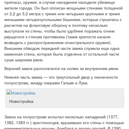
припасы, оружие, в случае нападения находили убежище
жители города. Он был опоясан мощными стенами толщиной
от 2,2 до 3,2 метра с тремя или четырьмя крупными и тремя
меньшими четырехугольными башнями, которые строились с
расчетом на фланговую оборону и поэтому несколько
выступали из стены, чтобы было удобнее поражать огнем
рвущегося к стенам противника (такие крепости начали
возводить с распространением огнестрельного оружия).
Внешним обводом передней части замка служила еще одна
каменная стена, которая была отделена от остальной части
суши широким рвом.
Верхний замок располагался на холме за внутренним рвом.
Нижняя часть замка — это треугольный двор у оконечности
полуострова, между озерами Гальве и Лука.
Новостройка
Замок на полуострове испытал несколько нападений (1377,
1382, 1383 гг.) крестоносцев, крушивших его стены с помощью
камнеметательных машин, бомбард и других орудий. В 1390