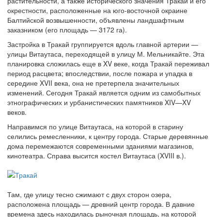
растительности, а также исторического значения Тракай и его
окрестности, расположенные на юго-восточной окраине
Балтийской возвышенности, объявлены ландшафтным
заказником (его площадь — 3172 га).
Застройка в Тракай группируется вдоль главной артерии —
улицы Витаутаса, переходящей в улицу М. Мельникайте. Эта
планировка сложилась еще в XV веке, когда Тракай переживал
период расцвета; впоследствии, после пожара и упадка в
середине XVII века, она не претерпела значительных
изменений. Сегодня Тракай является одним из самобытных
этнографических и урбанистических памятников XIV—XV
веков.
Направимся по улице Витаутаса, на которой в старину
селились ремесленники, к центру города. Старые деревянные
дома перемежаются современными зданиями магазинов,
кинотеатра. Справа высится костел Витаутаса (XVIII в.).
Там, где улицу тесно сжимают с двух сторон озера,
расположена площадь — древний центр города. В давние
времена здесь находилась рыночная площадь, на которой