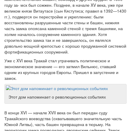
году за- мск был сожжен. Позднее, в начале XV века, уже при
великом князе Витаутасе (сын Кястутиса; правил в 1392—1430
гг.), подвергся он перестройке и укреплению: были
восстановлены разрушенные части стены и башен, нижняя
часть замка опоясана каменной стеной с тремя башнями, на
холме началось сооружение каменного здания. Хотя
строительство замка так и не завершилось, он являлся
довольно мощной крепостью с хорошо продуманной системой
фортификационных сооружений.
Уже с XVI века Тракай стал утрачивать политическое и
экономическое значение — его затмил Вильнюс, ставший
одним из крупных городов Европы. Пришел в запустение и
замок.
Этот дом напоминает о революционных событиях
В конце XVI — начале XVII века он был передан суду
Тракайского воеводства (охватывавшего значительную часть
Южной Литвы), часть башен превращена в тюрьму. На
территории замка проводились дворянские сеймики. Замок