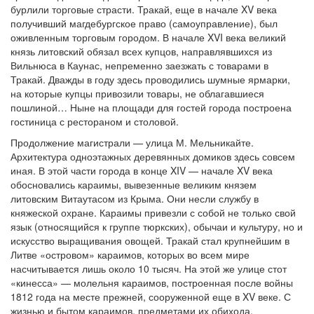
бурлили торговые страсти. Тракай, еще в начале XV века
получивший магдебургское право (самоуправление), был
оживленным торговым городом. В начале XVI века великий
князь литовский обязал всех купцов, направлявшихся из
Вильнюса в Каунас, непременно заезжать с товарами в
Тракай. Дважды в году здесь проводились шумные ярмарки,
на которые купцы привозили товары, не облагавшиеся
пошлиной… Ныне на площади для гостей города построена
гостиница с рестораном и столовой.
Продолжение магистрали — улица М. Мельникайте.
Архитектура одноэтажных деревянных домиков здесь совсем
иная. В этой части города в конце XIV — начале XV века
обосновались караимы, вывезенные великим князем
литовским Витаутасом из Крыма. Они несли службу в
княжеской охране. Караимы привезли с собой не только свой
язык (относящийся к группе тюркских), обычаи и культуру, но и
искусство выращивания овощей. Тракай стал крупнейшим в
Литве «островом» караимов, которых во всем мире
насчитывается лишь около 10 тысяч. На этой же улице стот
«кинесса» — молельня караимов, построенная после войны
1812 года на месте прежней, сооруженной еще в XV веке. С
жизнью и бытом караимов, предметами их обихода,