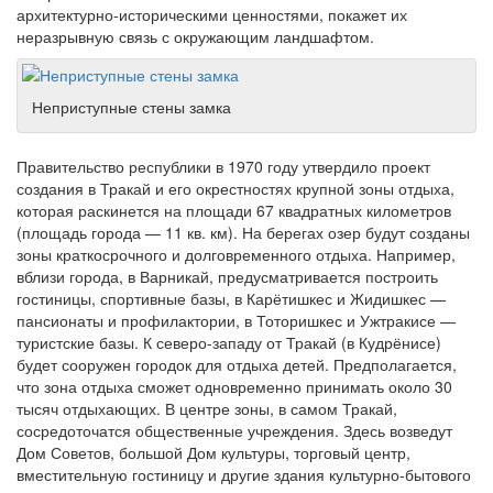
архитектурно-историческими ценностями, покажет их
неразрывную связь с окружающим ландшафтом.
Неприступные стены замка
Правительство республики в 1970 году утвердило проект
создания в Тракай и его окрестностях крупной зоны отдыха,
которая раскинется на площади 67 квадратных километров
(площадь города — 11 кв. км). На берегах озер будут созданы
зоны краткосрочного и долговременного отдыха. Например,
вблизи города, в Варникай, предусматривается построить
гостиницы, спортивные базы, в Карётишкес и Жидишкес —
пансионаты и профилактории, в Тоторишкес и Ужтракисе —
туристские базы. К северо-западу от Тракай (в Кудрёнисе)
будет сооружен городок для отдыха детей. Предполагается,
что зона отдыха сможет одновременно принимать около 30
тысяч отдыхающих. В центре зоны, в самом Тракай,
сосредоточатся общественные учреждения. Здесь возведут
Дом Советов, большой Дом культуры, торговый центр,
вместительную гостиницу и другие здания культурно-бытового