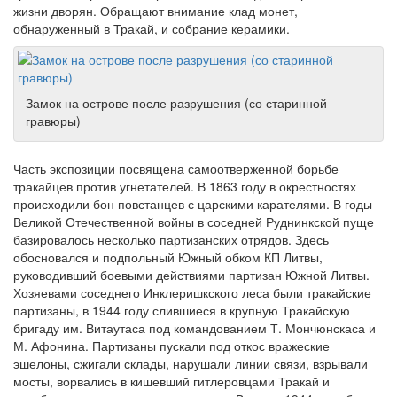
жизни дворян. Обращают внимание клад монет,
обнаруженный в Тракай, и собрание керамики.
Замок на острове после разрушения (со старинной
гравюры)
Часть экспозиции посвящена самоотверженной борьбе
тракайцев против угнетателей. В 1863 году в окрестностях
происходили бон повстанцев с царскими карателями. В годы
Великой Отечественной войны в соседней Руднинкской пуще
базировалось несколько партизанских отрядов. Здесь
обосновался и подпольный Южный обком КП Литвы,
руководивший боевыми действиями партизан Южной Литвы.
Хозяевами соседнего Инклеришкского леса были тракайские
партизаны, в 1944 году слившиеся в крупную Тракайскую
бригаду им. Витаутаса под командованием Т. Мончюнскаса и
М. Афонина. Партизаны пускали под откос вражеские
эшелоны, сжигали склады, нарушали линии связи, взрывали
мосты, ворвались в кишевший гитлеровцами Тракай и