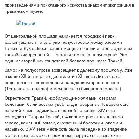
произведениями прикладного искусства знакомит экспозиция в
Тракайском музее.
От центральной площади начинается городской парк,
раскинувшийся на выступе-полуостровке между озерами
Гальве и Лука. Здесь встают мощные башни и стены одной из
тракайских крепостей — остатки замка на полуострове. Это
один из старейших свидетелей боевого прошлого Тракай.
Замок на полуострове возвращает к далекому прошлому. Уже
в конце XII и в первые десятилетия XIII века Литва стала
подвергаться непрестанным нападениям крестоносцев
(Тевтонского ордена) и меченосцев (Ливонского ордена).
Окрестности Тракай, изобилующие холмами, озерами,
болотами, были весьма удобны для обороны. Недаром еще
великий князь Гедиминас в первой половине XIV века
соорудил в Старом Тракай, в 4 километрах от нынешнего
города, каменный замок, окруженный болотами, рвами и
насыпью. В XV веке местность была передана во владение
монастырю. Замок со временем разрушался, развалины