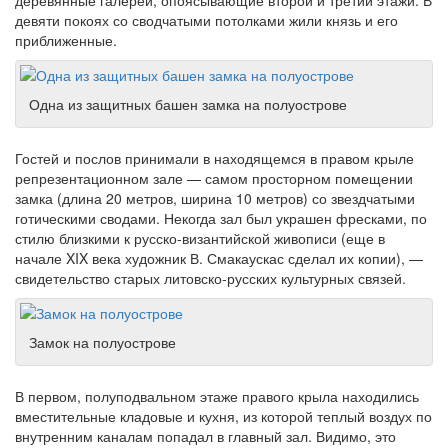
деревянные галереи, опоясывающие второй и третий этажи. В
девяти покоях со сводчатыми потолками жили князь и его
приближенные.
Одна из защитных башен замка на полуострове
Гостей и послов принимали в находящемся в правом крыле
репрезентационном зале — самом просторном помещении
замка (длина 20 метров, ширина 10 метров) со звездчатыми
готическими сводами. Некогда зал был украшен фресками, по
стилю близкими к русско-византийской живописи (еще в
начале XIX века художник В. Смакаускас сделал их копии), —
свидетельство старых литовско-русских культурных связей.
Замок на полуострове
В первом, полуподвальном этаже правого крыла находились
вместительные кладовые и кухня, из которой теплый воздух по
внутренним каналам попадал в главный зал. Видимо, это