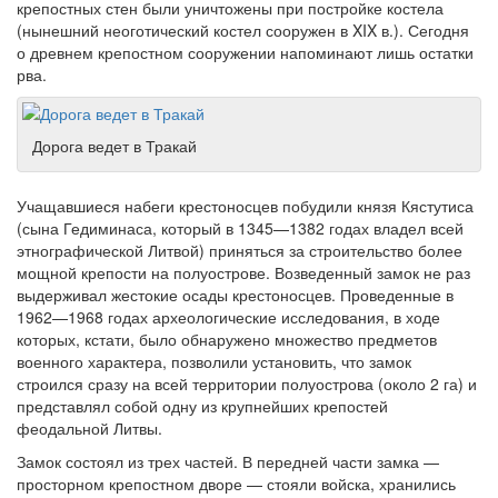
крепостных стен были уничтожены при постройке костела
(нынешний неоготический костел сооружен в XIX в.). Сегодня
о древнем крепостном сооружении напоминают лишь остатки
рва.
Дорога ведет в Тракай
Учащавшиеся набеги крестоносцев побудили князя Кястутиса
(сына Гедиминаса, который в 1345—1382 годах владел всей
этнографической Литвой) приняться за строительство более
мощной крепости на полуострове. Возведенный замок не раз
выдерживал жестокие осады крестоносцев. Проведенные в
1962—1968 годах археологические исследования, в ходе
которых, кстати, было обнаружено множество предметов
военного характера, позволили установить, что замок
строился сразу на всей территории полуострова (около 2 га) и
представлял собой одну из крупнейших крепостей
феодальной Литвы.
Замок состоял из трех частей. В передней части замка —
просторном крепостном дворе — стояли войска, хранились