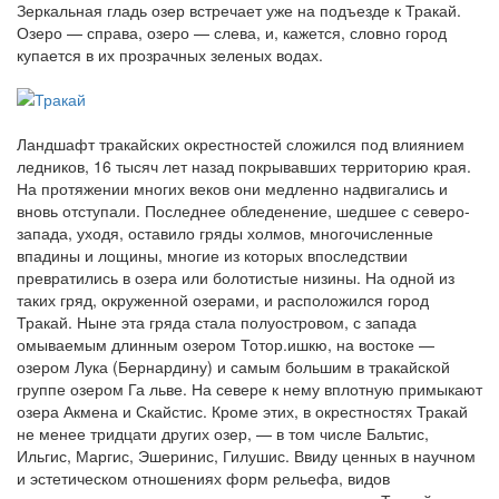
Зеркальная гладь озер встречает уже на подъезде к Тракай.
Озеро — справа, озеро — слева, и, кажется, словно город
купается в их прозрачных зеленых водах.
Ландшафт тракайских окрестностей сложился под влиянием
ледников, 16 тысяч лет назад покрывавших территорию края.
На протяжении многих веков они медленно надвигались и
вновь отступали. Последнее обледенение, шедшее с северо-
запада, уходя, оставило гряды холмов, многочисленные
впадины и лощины, многие из которых впоследствии
превратились в озера или болотистые низины. На одной из
таких гряд, окруженной озерами, и расположился город
Тракай. Ныне эта гряда стала полуостровом, с запада
омываемым длинным озером Тотор.ишкю, на востоке —
озером Лука (Бернардину) и самым большим в тракайской
группе озером Га льве. На севере к нему вплотную примыкают
озера Акмена и Скайстис. Кроме этих, в окрестностях Тракай
не менее тридцати других озер, — в том числе Бальтис,
Ильгис, Маргис, Эшеринис, Гилушис. Ввиду ценных в научном
и эстетическом отношениях форм рельефа, видов