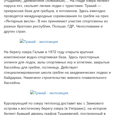
(Рыданий), Деймантине (Алмазный)… На глади озера белеют
паруса яхт, скользят легкие лодки с туристами. Тракай —
прекрасная база для гребцов, и яхтсменов. Здесь ежегодно
проводятся международные соревнования по гребле на приз
«Янтарные весла». В них принимают участие спортсмены из
разных братских республик, Польши, ГДР, Чехословакии и
других стран.
На берегу озера Гальве в 1972 году открыта крупная
комплексная водно-спортивная база. Здесь просторные
эллинги для лодок, залы спортивных игр и атлетики, закрытые
бассейны для гребли, гостиница. Действует
специализированная школа гребли на академических лодках и
байдарках. Намечено строительство зимнего плавательного
бассейна.
Курсирующий по озеру теплоход доставит вас с Замкового
острова к восточному берегу озера (в Ужтракис), на котором
белеет бывший дворец графов Тышкевичей, построенный в