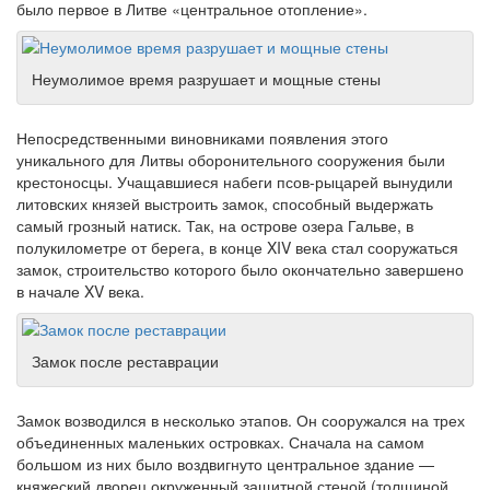
было первое в Литве «центральное отопление».
Неумолимое время разрушает и мощные стены
Непосредственными виновниками появления этого
уникального для Литвы оборонительного сооружения были
крестоносцы. Учащавшиеся набеги псов-рыцарей вынудили
литовских князей выстроить замок, способный выдержать
самый грозный натиск. Так, на острове озера Гальве, в
полукилометре от берега, в конце XIV века стал сооружаться
замок, строительство которого было окончательно завершено
в начале XV века.
Замок после реставрации
Замок возводился в несколько этапов. Он сооружался на трех
объединенных маленьких островках. Сначала на самом
большом из них было воздвигнуто центральное здание —
княжеский дворец окруженный защитной стеной (толщиной