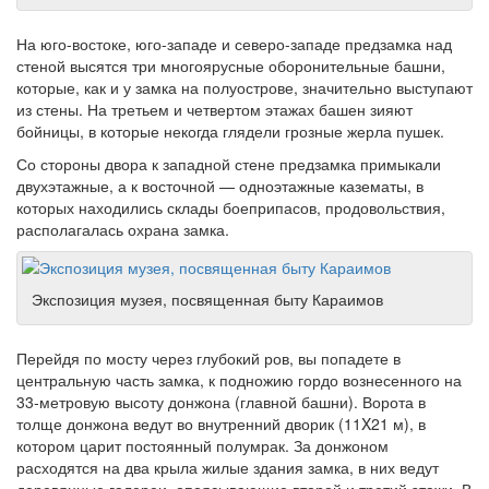
На юго-востоке, юго-западе и северо-западе предзамка над
стеной высятся три многоярусные оборонительные башни,
которые, как и у замка на полуострове, значительно выступают
из стены. На третьем и четвертом этажах башен зияют
бойницы, в которые некогда глядели грозные жерла пушек.
Со стороны двора к западной стене предзамка примыкали
двухэтажные, а к восточной — одноэтажные казематы, в
которых находились склады боеприпасов, продовольствия,
располагалась охрана замка.
Экспозиция музея, посвященная быту Караимов
Перейдя по мосту через глубокий ров, вы попадете в
центральную часть замка, к подножию гордо вознесенного на
33-метровую высоту донжона (главной башни). Ворота в
толще донжона ведут во внутренний дворик (11X21 м), в
котором царит постоянный полумрак. За донжоном
расходятся на два крыла жилые здания замка, в них ведут