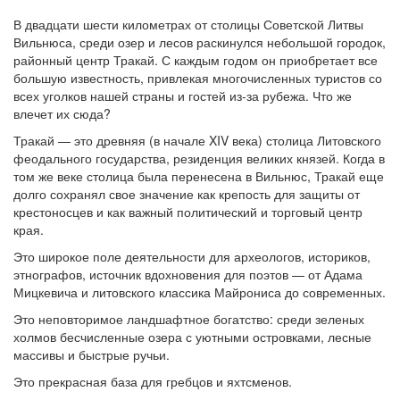
В двадцати шести километрах от столицы Советской Литвы
Вильнюса, среди озер и лесов раскинулся небольшой городок,
районный центр Тракай. С каждым годом он приобретает все
большую известность, привлекая многочисленных туристов со
всех уголков нашей страны и гостей из-за рубежа. Что же
влечет их сюда?
Тракай — это древняя (в начале XIV века) столица Литовского
феодального государства, резиденция великих князей. Когда в
том же веке столица была перенесена в Вильнюс, Тракай еще
долго сохранял свое значение как крепость для защиты от
крестоносцев и как важный политический и торговый центр
края.
Это широкое поле деятельности для археологов, историков,
этнографов, источник вдохновения для поэтов — от Адама
Мицкевича и литовского классика Майрониса до современных.
Это неповторимое ландшафтное богатство: среди зеленых
холмов бесчисленные озера с уютными островками, лесные
массивы и быстрые ручьи.
Это прекрасная база для гребцов и яхтсменов.