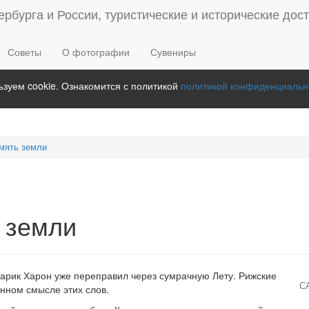
Советы
О фотографии
Сувениры
зуем cookie. Ознакомится с политикой
политикой конфиденциальн
амять земли
ь земли
о старик Харон уже переправил через сумрачную Лету. Рижские
С
нном смысле этих слов.