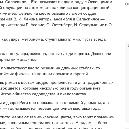
йцы. Саласпилс… Его называют в одном ряду с Освенцимом,
О
й оккупации на этом месте находился концентрационный
их жизней. Сейчас на месте бывшего лагеря создан
ждения В. И. Ленина авторы ансамбля в Саласпилсе —
 архитекторы Г. Асарис, О. Остенберг, И. Страутманис и О.
 как удары метронома, стучит мысль: мир, пусть всегда
х хлопот улицы, жизнерадостные люди и цветы. Даже если
итринами магазинов.
 приветствуют вас то розами на длинных стеблях, то
ьпийских фиалок, то нежным ароматом фрезий.
вь рижан к цветам щедро проявляется в дни традиционных
вок цветов, которые несколько раз в году организует
ийское общество садоводства и пчеловодства.
ы и дворы Риги еле просыпаются от зимней дремоты, а в
» — так называется первая цветочная выставка года.
тисто мерцают темно-красные цветы, ярко горят пламенно-
ые, солнечным теплом веет от желтых. А рядом — бело-
енков герберы, источающие тонкий аромат фрезии, их