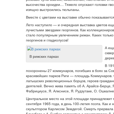
высочества орхидеи… Тяжело опускают головки гво
изящно выстроились тюльпаны.
Вместе с цветами на выставке обычно показываетс
Лето наступило — и очередная выставка цветов еще
лучистыми звездами георгинов. Как коллекционирова
стало популярным увлечением рижан. Каких только 
георгинов и гладиолусов!
А ещ
сквер
В рижских парках
дере
В 19
похоронены 27 коммунаров, погибших в боях за Сов
красивейших парков Риги — площадь Коммунаров.
латышских революционных борцов, героев гражданс
деятелей. Вечно жива память об А. Арайсе-Берце, 
Фабрициусе, Я. Алкснисе, Я. Рудзутаке, О. Ошкалне
Центральное место на этой площади принадлежит п
сентября 1965 года, в день 100-летия поэта. Как и 
скульптором Карлисом Земдегой. Смерть прервала е
Блумберг и А. Гулбис совместно с архитектором Д. 