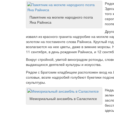
Рядо
Здесь
того 
Памятник на могиле народного поэта
серог
Яна Райниса
поэт
Друг
изваял из красного гранита надгробие на могиле на
золотом на постаменте слова Райниса. Круглый год 
возлагаются на нее цветы, даже в зимние морозы. Н
11 сентября, в день рождения Райниса, и 12 сентябр
Вокруг стройной, увитой виноградом ротонды, слов
выдающихся деятелей культуры и искусства.
Рядом с Братским кладбищем расположен вход на Л
соловьи, возле надгробий голубеют букетики подсн
скульптуры.
Неда
зелен
Мемориальный ансамбль в Саласпилсе
засло
бесст
здес