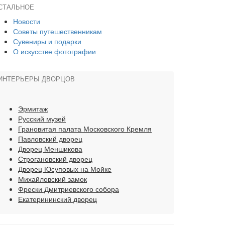
СТАЛЬНОЕ
Новости
Советы путешественникам
Сувениры и подарки
О искусстве фотографии
ИНТЕРЬЕРЫ ДВОРЦОВ
Эрмитаж
Русский музей
Грановитая палата Московского Кремля
Павловский дворец
Дворец Меншикова
Строгановский дворец
Дворец Юсуповых на Мойке
Михайловский замок
Фрески Дмитриевского собора
Екатерининский дворец