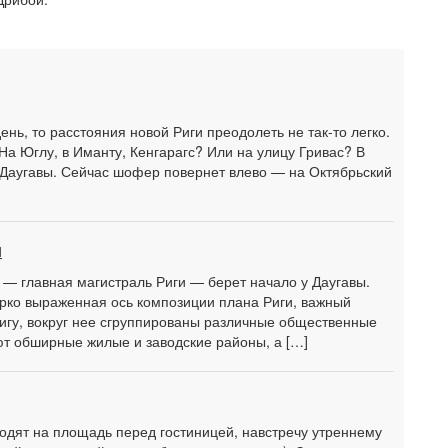
нь, то расстояния новой Риги преодолеть не так-то легко.
На Юглу, в Иманту, Кенгарагс? Или на улицу Гривас? В
 Даугавы. Сейчас шофер повернет влево — на Октябрьский
и
— главная магистраль Риги — берет начало у Даугавы.
ярко выраженная ось композиции плана Риги, важный
игу, вокруг нее сгруппированы различные общественные
ют обширные жилые и заводские районы, а […]
ходят на площадь перед гостиницей, навстречу утреннему