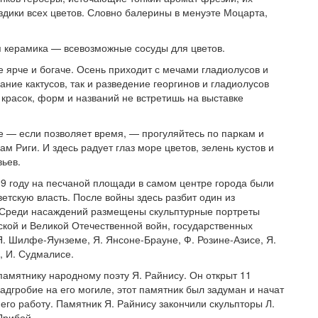
здики всех цветов. Словно балерины в менуэте Моцарта,
я керамика — всевозможные сосуды для цветов.
 ярче и богаче. Осень приходит с мечами гладиолусов и
ние кактусов, так и разведение георгинов и гладиолусов
красок, форм и названий не встретишь на выставке
е — если позволяет время, — прогуляйтесь по паркам и
ам Риги. И здесь радует глаз море цветов, зелень кустов и
вьев.
19 году на песчаной площади в самом центре города были
етскую власть. После войны здесь разбит один из
 Среди насаждений размещены скульптурные портреты
кой и Великой Отечественной войн, государственных
Я. Шилфе-Яунземе, Я. Янсоне-Брауне, Ф. Розине-Азисе, Я.
, И. Судмалисе.
амятнику народному поэту Я. Райнису. Он открыт 11
надгробие на его могиле, этот памятник был задуман и начат
го работу. Памятник Я. Райнису закончили скульпторы Л.
Дрибой.