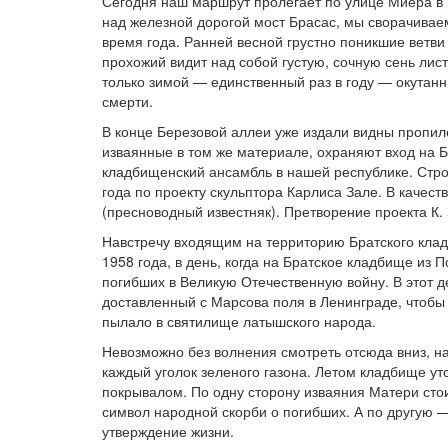
Сегодня наш маршрут пролегает по улице Миера в 
над железной дорогой мост Брасас, мы сворачивае
время года. Ранней весной грустно поникшие ветви
прохожий видит над собой густую, сочную сень лис
только зимой — единственный раз в году — окута
смерти.
В конце Березовой аллеи уже издали видны пропиле
изваянные в том же материале, охраняют вход на
кладбищенский ансамбль в нашей республике. Стро
года по проекту скульптора Карлиса Зале. В качес
(пресноводный известняк). Претворение проекта К. 
Навстречу входящим на территорию Братского клад
1958 года, в день, когда на Братское кладбище из
погибших в Великую Отечественную войну. В этот д
доставленный с Марсова поля в Ленинграде, чтобы
пылало в святилище латышского народа.
Невозможно без волнения смотреть отсюда вниз, н
каждый уголок зеленого газона. Летом кладбище ут
покрывалом. По одну сторону изваяния Матери стои
символ народной скорби о погибших. А по другую —
утверждение жизни.