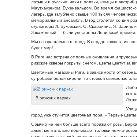
латыши и русские, чехи и поляки, немцы и австри
Маутхаузеном, Бухенвальдом. Во время фашистско
лагерь, где загублено свыше 100 тысяч человеческ
мемориальный ансамбль. В год столетия со дня ро
скульпторы Л. Буковский, О. Скарайнис, Я. Заринь и
Закаменный — были удостоены Ленинской премии.
Мы возвращаемся в город. В сердце каждого из нас,
будет мир!
В Риге нас встречают полные оживления и трудовы
рижские скверы покрыты снегом, цветы цветут за в
Цветочные магазины Риги, в зависимости от сезона,
сугробами белой сирени, то стойкой свежестью ал
Любо
выста
В рижских парках
Латв
Улиц
город уже стучится цветочная пора. «Первые цветы
Обычно на ней больше всего поражают розы. Барха
алые, мечтательно поднимают головки нежно-розов
розовые купы азалий, живописные, пастельных отт