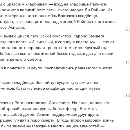
м с Братским кладбищем — вход на кладбище Райниса.
 покоится великий поэт латышского народа Ян Райнис. Из
же материала, что и ансамбль Братского кладбища, —
о туфа, высечена ротонда над могилой Райниса и его жены,
ессы Аспазии.
Д
ой выдающийся латышский скульптор, Карлис Земдега,
родного поэта. «И, сильный, к солнцу я восстану», — сияют
не зарастает народная тропа к его могиле. Круглый год
о больше всего посетителей бывает здесь в два дня осени:
я, в день ого смерти.
П
но в почетном карауле, расположились ряды могил многих
есное кладбище. Весной тут кукуют кукушки и поют
ежников. Кстати, Лесное кладбище настоящий музей
П
леко от Риги расположен Саласпилс. На поле, поросшем
ой травой, высятся группы белых фигур. Вот мать
нила собой детей. Узники, поддерживая друг друга,
рашно глядят в лицо смерти. В годы второй мировой войны
ь были замучены граждане многих национальностей —