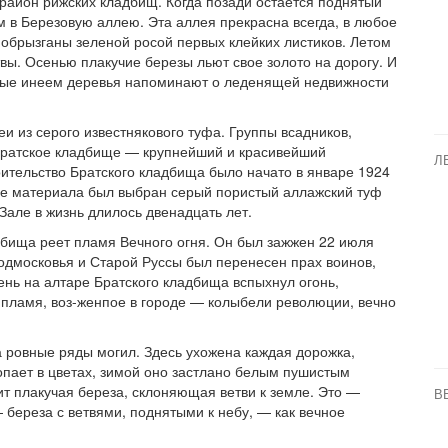
район рижских кладбищ. Когда позади остается поднятый
м в Березовую аллею. Эта аллея прекрасна всегда, в любое
 обрызганы зеленой росой первых клейких листиков. Летом
твы. Осенью плакучие березы льют свое золото на дорогу. И
нные инеем деревья напоминают о леденящей недвижности
и из серого известнякового туфа. Группы всадников,
 Братское кладбище — крупнейший и красивейший
Л
ительство Братского кладбища было начато в январе 1924
тве материала был выбран серый пористый аллажский туф
Зале в жизнь длилось двенадцать лет.
бища реет пламя Вечного огня. Он был зажжен 22 июля
 Подмосковья и Старой Руссы был перенесен прах воинов,
ень на алтаре Братского кладбища вспыхнул огонь,
 пламя, воз-женпое в городе — колыбели революции, вечно
а ровные ряды могил. Здесь ухожена каждая дорожка,
опает в цветах, зимой оно застлано белым пушистым
т плакучая береза, склоняющая ветви к земле. Это —
В
 береза с ветвями, поднятыми к небу, — как вечное