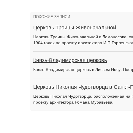
ПОХОЖИЕ ЗАПИСИ
Церковь Троицы Живоначальной
Церковь Троицы Живоначальной в Ломоносове, ок
1904 годах по проекту архитектора И.П.Горленско
Князь-Владимирская церковь
Князь-Владимирская церковь в Лисьем Носу. Постр
Церковь Николая Чудотворца в Санкт-
Церковь Николая Чудотворца, расположенная на К
проекту архитектора Романа Муравьёва.