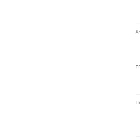
Д
П
П