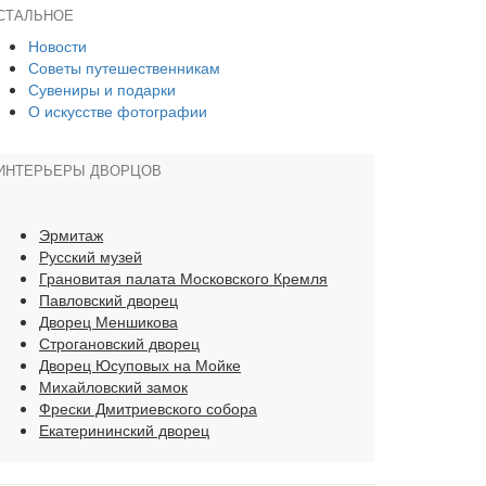
СТАЛЬНОЕ
Новости
Советы путешественникам
Сувениры и подарки
О искусстве фотографии
ИНТЕРЬЕРЫ ДВОРЦОВ
Эрмитаж
Русский музей
Грановитая палата Московского Кремля
Павловский дворец
Дворец Меншикова
Строгановский дворец
Дворец Юсуповых на Мойке
Михайловский замок
Фрески Дмитриевского собора
Екатерининский дворец