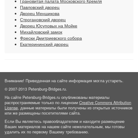
Грановитая палата Московского Кремля
Павловский дворец
Дворец Меншикова
Строгановский дворец
Дворец Юсуповых на Мойке
Михайловский замок
Фрески Дмитриевского собора
Екатерининский дворец
Внимание! Приведенная на сайте информация могла устареть.
© 2007-2013 Petersburg-Bridges.ru.
На сайте Petersburg-Bridges.ru опубликованы материалы
распространяемые только по лицензии
Creative Commons Attribution
License
, данные материалы были получены из открытых источников
или же размещены посетителями сайта.
Если Вы являетесь правообладателем и находите размещение
Ваших материалов на нашем сайте нежелательным, мы готовы
удалить их по первому Вашему требованию.