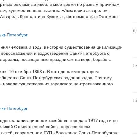
дартные рекламные идеи, в свое время по разным причинам
ть», художественная выставка «Акватория акварели»,
«Акварель Константина Куземы», фотовыставка «Фотомост
Д
ения человека и воды в истории существования цивилизации
и водоснабжения и водоотведения Санкт-Петербурга с
атериалы, посвященные праздникам на воде, борьбе с
П
тся 10 октября 1858 г. В этот день императором
 общества Санкт-Петербургских водопроводов. Поэтому
. – начала существования городского централизованного
П
одно-канализационном хозяйстве города с 1917 года и до
еликой Отечественной войны, послевоенном
 сетей, современном ГУП «Водоканал Санкт-Петербурга».