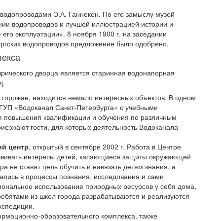
водопроводами Э.А. Ганнекен. По его замыслу музей
нии водопроводов и лучшей иллюстрацией истории и
его эксплуатации». 8 ноября 1900 г. на заседании
ургских водопроводов предложение было одобрено.
лекса
рического дворца является старинная водонапорная
д.
 горожан, находится немало интересных объектов. В одном
 ГУП «Водоканал Санкт-Петербурга» с учебными
я повышения квалификации и обучения по различным
иезжают гости, для которых деятельность Водоканала
ий центр
, открытый в сентябре 2002 г. Работа в Центре
азвивать интересы детей, касающиеся защиты окружающей
а не ставят цель обучить и навязать детям знания, а
чались в процессы познания, исследования и сами
иональное использование природных ресурсов у себя дома,
 ребятами из школ города разрабатываются и реализуются
кспедиции.
ормационно-образовательного комплекса, также