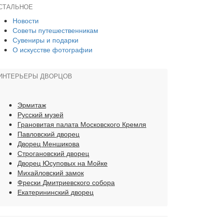
СТАЛЬНОЕ
Новости
Советы путешественникам
Сувениры и подарки
О искусстве фотографии
ИНТЕРЬЕРЫ ДВОРЦОВ
Эрмитаж
Русский музей
Грановитая палата Московского Кремля
Павловский дворец
Дворец Меншикова
Строгановский дворец
Дворец Юсуповых на Мойке
Михайловский замок
Фрески Дмитриевского собора
Екатерининский дворец