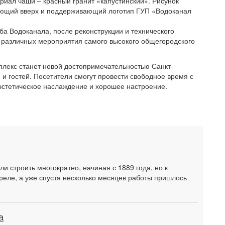
ал чаши – красный гранит «капустинский». Рисунок
ьющий вверх и поддерживающий логотип ГУП «Водоканал
ба Водоканала, после реконструкции и технического
различных мероприятия самого высокого общегородского
плекс станет новой достопримечательностью Санкт-
и гостей. Посетители смогут провести свободное время с
 эстетическое наслаждение и хорошее настроение.
и строить многократно, начиная с 1889 года, но к
апреле, а уже спустя несколько месяцев работы пришлось
а