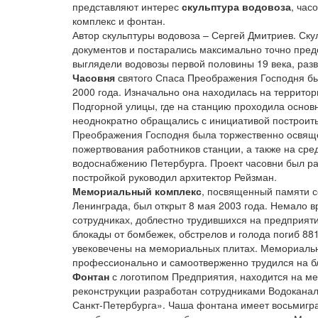
представляют интерес
скульптура водовоза
, час
комплекс и фонтан.
Автор скульптуры водовоза – Сергей Дмитриев. Ску
документов и постарались максимально точно пред
выглядели водовозы первой половины 19 века, разв
Часовня
святого Спаса Преображения Господня бы
2000 года. Изначально она находилась на территор
Подгорной улицы, где на станцию проходила основ
неоднократно обращались с инициативой построить
Преображения Господня была торжественно освящ
пожертвования работников станции, а также на ср
водоснабжению Петербурга. Проект часовни был ра
постройкой руководил архитектор Рейзман.
Мемориальный комплекс
, посвященный памяти с
Ленинграда, был открыт 8 мая 2003 года. Немало в
сотрудниках, доблестно трудившихся на предприяти
блокады от бомбежек, обстрелов и голода погиб 88
увековечены на мемориальных плитах. Мемориальны
профессионально и самоотверженно трудился на бл
Фонтан
с логотипом Предприятия, находится на ме
реконструкции разработан сотрудниками Водокана
Санкт-Петербурга». Чаша фонтана имеет восьмиг