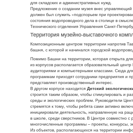
для складских и административных нужд.
Предложение о создании музея внес управляющий 
должен был служить «подспорьем при проектирова
состояния водопроводного дела в столице в смысле 
Технического отделения Управления Санкт-Петерб
Территория музейно-выставочного комп
Композиционным центром территории напротив Тав
башня, с которой и начинался городской водопрово
Помимо Башни на территории, которая открыта для
из корпусов располагается образовательный центр
аудиториями и компьютерными классами. Сюда дл
программам приходят сотрудники предприятия и пр
представляет производственный интерес.
В другом корпусе находится
Детский экологическ
строится таким образом, чтобы стимулировать и р
среды и экологических проблем. Руководители Центр
стремятся к тому, чтобы ребята сами активно вклю
инициировали деятельность, направленную на рац
в школе, среди сверстников. В Центре совместно с
многочисленные программы – проекты, конкурсы, э
Из объектов, располагающихся на территории инф