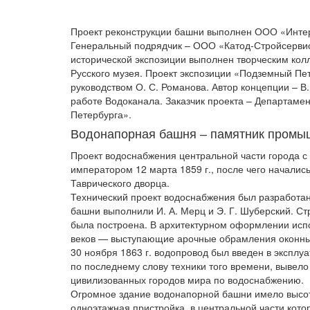
Проект реконструкции башни выполнен ООО «Интер
Генеральный подрядчик – ООО «Катод-Стройсервис»
исторической экспозиции выполнен творческим колл
Русского музея. Проект экспозиции «Подземный Пе
руководством О. С. Романова. Автор концепции – В
работе Водоканала. Заказчик проекта – Департамен
Петербурга».
Водонапорная башня – памятник промыш
Проект водоснабжения центральной части города 
императором 12 марта 1859 г., после чего началис
Таврического дворца.
Технический проект водоснабжения был разработан
башни выполнили И. А. Мерц и Э. Г. Шуберский. Ст
была построена. В архитектурном оформлении ис
веков — выступающие арочные обрамления оконны
30 ноября 1863 г. водопровод был введен в эксплу
по последнему слову техники того времени, вывел
цивилизованных городов мира по водоснабжению.
Огромное здание водонапорной башни имело высот
одноэтажная пристройка, в центральной части кото