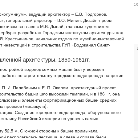
О
колумниум», ведущий архитектор – Е.В. Подгорнов.
, генеральный директор – В.О. Минин. Дизайн-проект
ективом во главе с М.В. Дынай, главным художником
тербург» разработан Городским институтом архитектуры под
.Я. Крестьянинов, начальник отдела по музейно-выставочной
т инвестиций и строительства ГУП «Водоканал Санкт-
ленной архитектуры, 1859-1961гг.
с постройкой водоподъемных машин был утвержден
ь работы по строительству городского водопровода напротив
 П. И. Палибиным и Е. П. Окелем, архитектурный проект
роительство башни шло высокими темпами, и в 1861 г. она
пользованы элементы фортификационных башен средних
х проёмов (машикули).
атацию. Создание городского водопровода, оборудованного
о столицу Российской империи на уровень самых
у 52,5 м. С южной стороны к башне примыкала
рой располагалась лестница, а слева и справа были