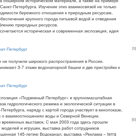
а обширном историческом материале, а также на примере
Санкт-Петербурга. Изучение этих взаимосвязей не только
ходимости бережного отношения к природным ресурсам,
обеспечения крупного города питьевой водой и отведения
еблению природных ресурсов.
сочетаются историческая и современная экспозиция, идея
Л
 не получили широкого распространения в России.
нимают 3-7 этажи водонапорной башни и две пристройки к
кспозиция «Подземный Петербург» и крупномасштабная
за гидрологического режима и экологической ситуации в
Петербурга, наряду с картой города участвует в кинопоказе,
 о взаимоотношениях воды и Северной Венеции.
В
 временных выставок. С мая 2003 года здесь прошли
 моделей и игрушек, выставка работ сотрудников
ященная 145-летию Водоканал, выставка «Реклама – terra