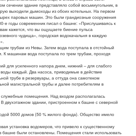
ом сечении здание представляло собой восьмиугольник, в
торую выходили дымоходы из обоих котельных. На первом
ырех паровых машин. Это были грандиозные сооружения
80-е годы современник писал о башне: «Прислушиваясь к
 вам кажется, что вы ощущаете биение пульса
озевного чудища», городская водокачальня в каждую
».
им трубам из Невы. Затем вода поступала в отстойный
и. К машинам вода поступала по трем трубам, проходя
ний для усиленного напора днем, нижний – для слабого
 воды каждый. Два насоса, приводимые в действие
ной трубе в резервуары, а оттуда она самотеком
льной магистральной трубы и далее потребителям в
 служебные помещения. Над входом располагалась
 В двухэтажном здании, пристроенном к башне с северной
одой 5000 домов (50 % жилого фонда). Общество имело
совая установка водомеров, что привело к существенному
 в башне были остановлены. Помещения стали использовать