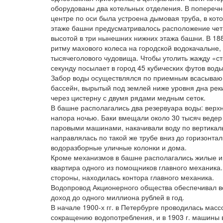
оборудованы два котельных отделения. В поперечн
центре по оси была устроена дымовая труба, в ко
этаже башни предусматривалось расположение чет
высотой в три нынешних нижних этажа башни. В 18
ритму махового колеса на городской водокачальне,
тысячеголового чудовища. Чтобы утолить жажду «ст
секунду посылает в город 45 кубических футов воды
Забор воды осуществлялся по приемным всасывающ
бассейн, вырытый под землей ниже уровня дна рек
через цистерну с двумя рядами медным сеток.
В башне располагались два резервуара воды: верх
напора ночью. Баки вмещали около 30 тысяч ведер
паровыми машинами, накачивали воду по вертикаль
направлялась по такой же трубе вниз до горизонта
водоразборные уличные колонки и дома.
Кроме механизмов в башне располагались жилые и
квартира одного из помощников главного механика.
стороны, находилась контора главного механика.
Водопровод Акционерного общества обеспечивал в
доход до одного миллиона рублей в год.
В начале 1900-х гг. в Петербурге проводилась мас
сокращению водопотребления, и в 1903 г. машины