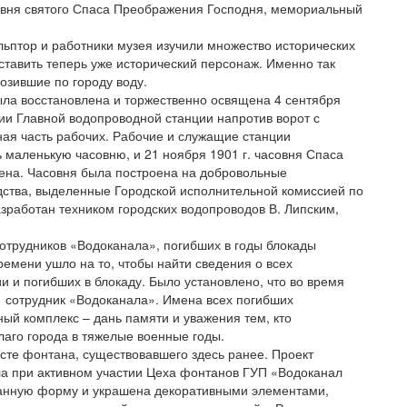
овня святого Спаса Преображения Господня, мемориальный
льптор и работники музея изучили множество исторических
ставить теперь уже исторический персонаж. Именно так
озившие по городу воду.
ла восстановлена и торжественно освящена 4 сентября
ии Главной водопроводной станции напротив ворот с
ная часть рабочих. Рабочие и служащие станции
 маленькую часовню, и 21 ноября 1901 г. часовня Спаса
ена. Часовня была построена на добровольные
едства, выделенные Городской исполнительной комиссией по
зработан техником городских водопроводов В. Липским,
отрудников «Водоканала», погибших в годы блокады
ремени ушло на то, чтобы найти сведения о всех
и и погибших в блокаду. Было установлено, что во время
1 сотрудник «Водоканала». Имена всех погибших
й комплекс – дань памяти и уважения тем, кто
аго города в тяжелые военные годы.
сте фонтана, существовавшего здесь ранее. Проект
ла при активном участии Цеха фонтанов ГУП «Водоканал
ранную форму и украшена декоративными элементами,