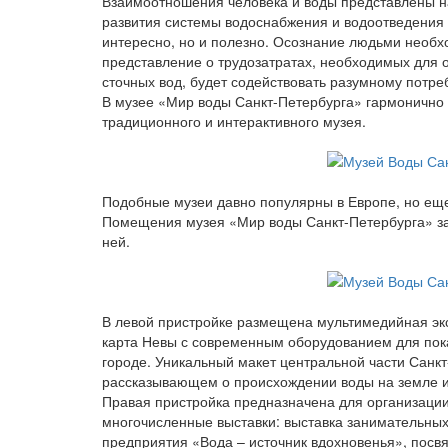
Взаимоотношения человека и воды представлены н
развития системы водоснабжения и водоотведения 
интересно, но и полезно. Осознание людьми необ
представление о трудозатратах, необходимых для 
сточных вод, будет содействовать разумному потр
В музее «Мир воды Санкт-Петербурга» гармонично 
традиционного и интерактивного музея.
Подобные музеи давно популярны в Европе, но еще
Помещения музея «Мир воды Санкт-Петербурга» за
ней.
В левой пристройке размещена мультимедийная э
карта Невы с современным оборудованием для пока
городе. Уникальный макет центральной части Санкт-
рассказывающем о происхождении воды на земле и
Правая пристройка предназначена для организации
многочисленные выставки: выставка занимательных
предприятия «Вода – источник вдохновенья», посв