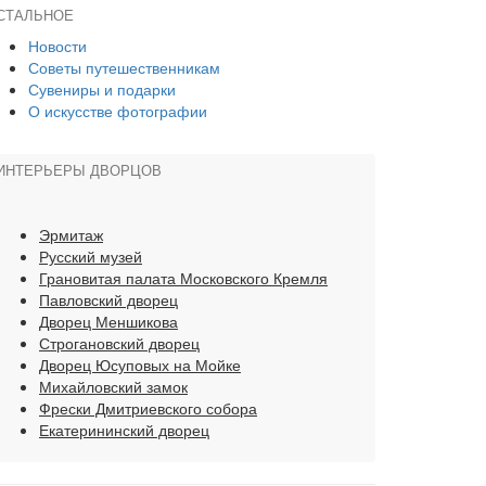
СТАЛЬНОЕ
Новости
Советы путешественникам
Сувениры и подарки
О искусстве фотографии
ИНТЕРЬЕРЫ ДВОРЦОВ
Эрмитаж
Русский музей
Грановитая палата Московского Кремля
Павловский дворец
Дворец Меншикова
Строгановский дворец
Дворец Юсуповых на Мойке
Михайловский замок
Фрески Дмитриевского собора
Екатерининский дворец