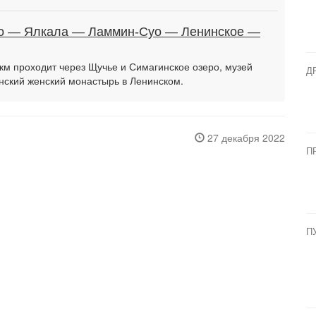
ро — Ялкала — Ламмин-Суо — Ленинское —
м проходит через Щучье и Симагинское озеро, музей
Д
нский женский монастырь в Ленинском.
27 декабря 2022
П
П