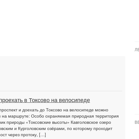
Л
проехать в Токсово на велосипеде
проспект и доехать до Токсово на велосипеде можно
ти на маршруте: Особо охраняемая природная территория
к природы «Токсовские высоты» Кавголовское озеро
В
ским и Курголовским озёрами, по которому проходит
ст через протоку, […]