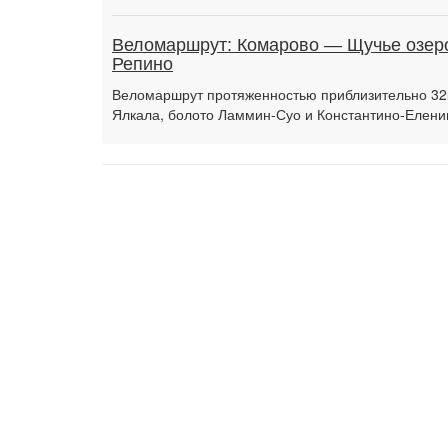
Веломаршрут: Комарово — Щучье озе
Репино
Веломаршрут протяженностью приблизительно 32к
Ялкала, болото Ламмин-Суо и Константино-Елени