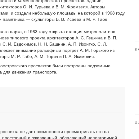
ского и Каменноостровского проспектов. Здание,
хитекторов О. И. Гурьева и В. М. Фромзеля. Авторы
ами, и создали небольшую площадь, на которой в 1968 году
 памятника — скульпторы В. В. Исаева и М. Р. Габе,
кого парка, в 1963 году открыта станция метрополитена
ве типового проекта архитекторов А. С. Гецкина и В. П.
. И. Евдокимов, Н. Н. Башнин, А. П. Изоитко, С. Л.
ивлекает внимание рельефный портрет А. М. Горького из
Л
оры М. Р. Габе, А. М. Торич и П. А. Якимович.
нноостровского проспектов были построены подземные
а для движения транспорта.
В
роспекта не дает возможности просматривать его на
кт, просторный и оживленный, обладающий неповторимой