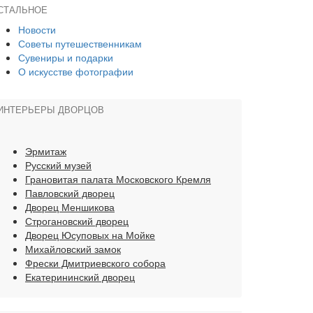
СТАЛЬНОЕ
Новости
Советы путешественникам
Сувениры и подарки
О искусстве фотографии
ИНТЕРЬЕРЫ ДВОРЦОВ
Эрмитаж
Русский музей
Грановитая палата Московского Кремля
Павловский дворец
Дворец Меншикова
Строгановский дворец
Дворец Юсуповых на Мойке
Михайловский замок
Фрески Дмитриевского собора
Екатерининский дворец