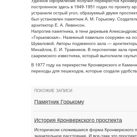
Удачное оформление получил перекресток Кронверк
построенное здесь в 1949-1951 годах по проекту ар
устранили острый угол, образуемый двумя проспект
был установлен памятник А. М. Горькому. Создатели
архитектор Е. А. Левинсон.
Напротив памятника, в тени деревьев Александровс
«Горьковская». Наземный павильон сооружен на осно
Шуваловой. Авторы подземного зала — архитекторы С
Михайлов, Е. И. Травников. В перспективе зала пр
сааремского известняка, который выполнили скульпт
В 1977 году на перекрестке Кронверкского и Каме
переходы для пешеходов, которые создали удобств
ПОХОЖИЕ ЗАПИСИ
Памятник Горькому
История Кронверкского проспекта
Исторически сложившаяся форма Кронверкского п
значительное расстояние. И все-таки это проспе