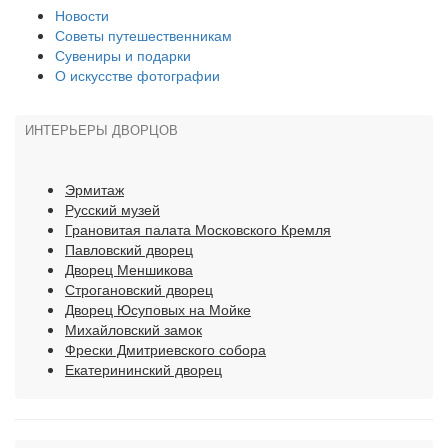
Новости
Советы путешественникам
Сувениры и подарки
О искусстве фотографии
ИНТЕРЬЕРЫ ДВОРЦОВ
Эрмитаж
Русский музей
Грановитая палата Московского Кремля
Павловский дворец
Дворец Меншикова
Строгановский дворец
Дворец Юсуповых на Мойке
Михайловский замок
Фрески Дмитриевского собора
Екатерининский дворец