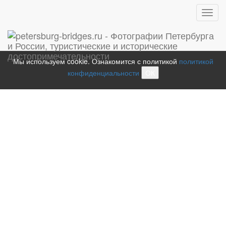
Toggl
navig
Мы используем cookie. Ознакомится с политикой
политикой
конфиденциальности
ОК