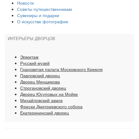
Новости
Советы путешественникам
Сувениры и подарки
О искусстве фотографии
ИНТЕРЬЕРЫ ДВОРЦОВ
Эрмитаж
Русский музей
Грановитая палата Московского Кремля
Павловский дворец
Дворец Меншикова
Строгановский дворец
Дворец Юсуповых на Мойке
Михайловский замок
Фрески Дмитриевского собора
Екатерининский дворец