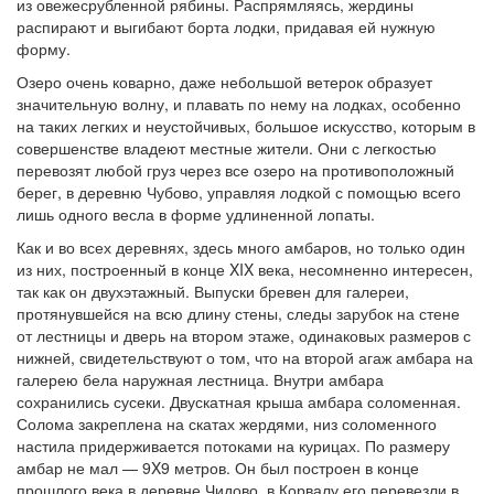
из овежесрубленной рябины. Распрямляясь, жердины
распирают и выгибают борта лодки, придавая ей нужную
форму.
Озеро очень коварно, даже небольшой ветерок образует
значительную волну, и плавать по нему на лодках, особенно
на таких легких и неустойчивых, большое искусство, которым в
совершенстве владеют местные жители. Они с легкостью
перевозят любой груз через все озеро на противоположный
берег, в деревню Чубово, управляя лодкой с помощью всего
лишь одного весла в форме удлиненной лопаты.
Как и во всех деревнях, здесь много амбаров, но только один
из них, построенный в конце XIX века, несомненно интересен,
так как он двухэтажный. Выпуски бревен для галереи,
протянувшейся на всю длину стены, следы зарубок на стене
от лестницы и дверь на втором этаже, одинаковых размеров с
нижней, свидетельствуют о том, что на второй агаж амбара на
галерею бела наружная лестница. Внутри амбара
сохранились сусеки. Двускатная крыша амбара соломенная.
Солома закреплена на скатах жердями, низ соломенного
настила придерживается потоками на курицах. По размеру
амбар не мал — 9X9 метров. Он был построен в конце
прошлого века в деревне Чидово, в Корвалу его перевезли в