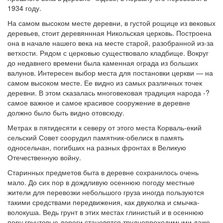
1934 году.
На самом высоком месте деревни, в густой рощице из вековых
деревьев, стоит деревяннная Никольская церковь. Построена
она в начале нашего века на месте старой, разобранной из-за
ветхости. Рядом с церковью существовало кладбище. Вокруг
до недавнего времени была каменная ограда из больших
валунов. Интересен выбор места для постановки церкви — на
самом высоком месте. Ее видно из самых различных точек
деревни. В этом сказалась многовековая традиция народа -?
самое важное и самое красивое сооружение в деревне
должно было быть видно отовсюду.
Метрах в пятидесяти к северу от этого места Корваль-екий
сельский Совет соорудил памятник-обелиск в память
односельчан, погибших на разных фронтах в Великую
Отечественную войну.
Старинных предметов быта в деревне сохранилось очень
мало. До сих пор в дождливую осеннюю погоду местные
жители для перевозки небольшого груза иногда пользуются
такими средствами передвижения, как двуколка и смычка-
волокуша. Ведь грунт в этих местах глинистый и в осеннюю
пору грунтовые дороги становятся труднопроходимыми даже