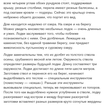
всем четырем углам обоих рундуков стоят, поддерживая
крышу, резные столбики, перила имеют резные балясины, а
под скатами кровли — подзоры. Сейчас это крыльцо очень
небрежно обшито досками, что портит его вид.
Дом находится недалеко от озера. На озере и на берегу
Можно увидеть множество необычных лодок — очень длинных
и узких. Лодки заслуживают того, чтобы поближе
познакомиться с ними. Они долбленые. Лежащие на
каменистом, без единой травинки берегу, они придают
живописность пустынному и суровому озеру.
Лодки замечательны тем, что их долбят из толстого ствола
осины, срубаемого весной или летом. Окружность ствола
определяет размеры будущей лодки. Длину составляют три
окружности. Лодки достигают по длине пяти-шести метров.
Заготовив ствол и перенеся его на берег, начинают
выдалбливать его теслом — специальным инструментом
(поместному — «кокша»). Раньше эти инструменты
выковывали специально, теперь же перековывают из топоров.
После того как выдолблено нужное углубление в стволе, лодку
разогревают над костром и между бортами разогретой
заготовки вставляют разных размеров круто согнутые жердины