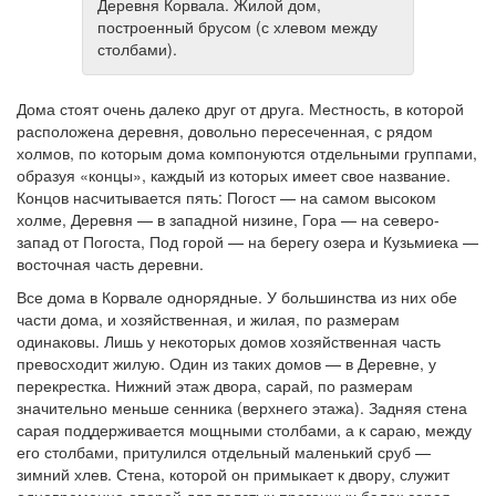
Деревня Корвала. Жилой дом,
построенный брусом (с хлевом между
столбами).
Дома стоят очень далеко друг от друга. Местность, в которой
расположена деревня, довольно пересеченная, с рядом
холмов, по которым дома компонуются отдельными группами,
образуя «концы», каждый из которых имеет свое название.
Концов насчитывается пять: Погост — на самом высоком
холме, Деревня — в западной низине, Гора — на северо-
запад от Погоста, Под горой — на берегу озера и Кузьмиека —
восточная часть деревни.
Все дома в Корвале однорядные. У большинства из них обе
части дома, и хозяйственная, и жилая, по размерам
одинаковы. Лишь у некоторых домов хозяйственная часть
превосходит жилую. Один из таких домов — в Деревне, у
перекрестка. Нижний этаж двора, сарай, по размерам
значительно меньше сенника (верхнего этажа). Задняя стена
сарая поддерживается мощными столбами, а к сараю, между
его столбами, притулился отдельный маленький сруб —
зимний хлев. Стена, которой он примыкает к двору, служит