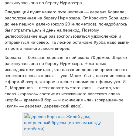
раскинулась она по берегу Нурмозера.
Следующий пункт нашего путешествия — деревня Корвала,
расположенная на берегу Нурмозера. От Красного Бора идти
до нее пешком далеко (около 20 километров), понадобилось
бы потратить целый день на переход. Поэтому
целесообразнее еще раз воспользоваться узкоколейкой и
отправиться на север. На лесной остановке Курба надо выйти
и пройти немного лесом вперед.
Корвала — большая деревня: в ней около 70 домов. Широко
раскинулась она по берегу Нурмозера. Некоторые
исследователи считают, что название деревни произошло от
вепсского слова «корва» — ухо. Может быть, название связано
с формой озера, которое в плане напоминает форму уха. И.
П, Мордвинов — исследователь этого края — считал, что
слово «корвала» состоит из искаженного вепсского слова
«корбе»- дремучий бор — и окончания «ла» (сокращенное
«куля» — деревня, деревенский двор).