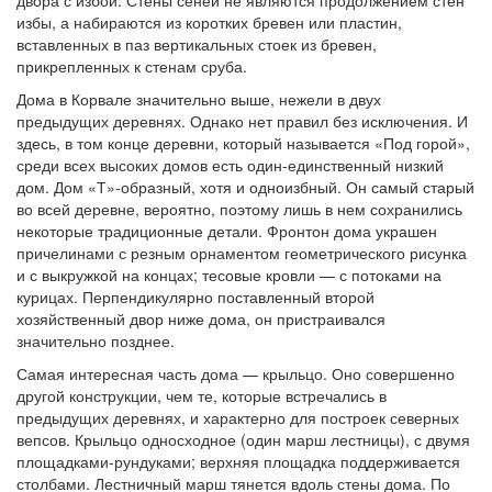
двора с избой. Стены сеней не являются продолжением стен
избы, а набираются из коротких бревен или пластин,
вставленных в паз вертикальных стоек из бревен,
прикрепленных к стенам сруба.
Дома в Корвале значительно выше, нежели в двух
предыдущих деревнях. Однако нет правил без исключения. И
здесь, в том конце деревни, который называется «Под горой»,
среди всех высоких домов есть один-единственный низкий
дом. Дом «Т»-образный, хотя и одноизбный. Он самый старый
во всей деревне, вероятно, поэтому лишь в нем сохранились
некоторые традиционные детали. Фронтон дома украшен
причелинами с резным орнаментом геометрического рисунка
и с выкружкой на концах; тесовые кровли — с потоками на
курицах. Перпендикулярно поставленный второй
хозяйственный двор ниже дома, он пристраивался
значительно позднее.
Самая интересная часть дома — крыльцо. Оно совершенно
другой конструкции, чем те, которые встречались в
предыдущих деревнях, и характерно для построек северных
вепсов. Крыльцо односходное (один марш лестницы), с двумя
площадками-рундуками; верхняя площадка поддерживается
столбами. Лестничный марш тянется вдоль стены дома. По