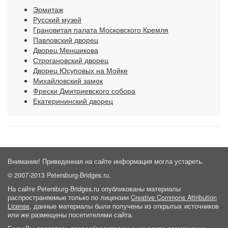
Эрмитаж
Русский музей
Грановитая палата Московского Кремля
Павловский дворец
Дворец Меншикова
Строгановский дворец
Дворец Юсуповых на Мойке
Михайловский замок
Фрески Дмитриевского собора
Екатерининский дворец
Внимание! Приведенная на сайте информация могла устареть.
© 2007-2013 Petersburg-Bridges.ru.
На сайте Petersburg-Bridges.ru опубликованы материалы
распространяемые только по лицензии
Creative Commons Attribution
License
, данные материалы были получены из открытых источников
или же размещены посетителями сайта.