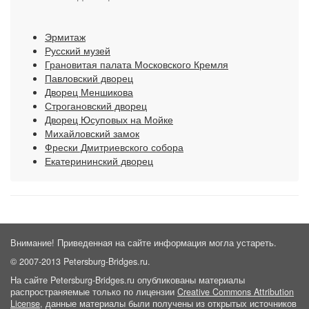
Эрмитаж
Русский музей
Грановитая палата Московского Кремля
Павловский дворец
Дворец Меншикова
Строгановский дворец
Дворец Юсуповых на Мойке
Михайловский замок
Фрески Дмитриевского собора
Екатерининский дворец
Внимание! Приведенная на сайте информация могла устареть.
© 2007-2013 Petersburg-Bridges.ru.
На сайте Petersburg-Bridges.ru опубликованы материалы
распространяемые только по лицензии
Creative Commons Attribution
License
, данные материалы были получены из открытых источников