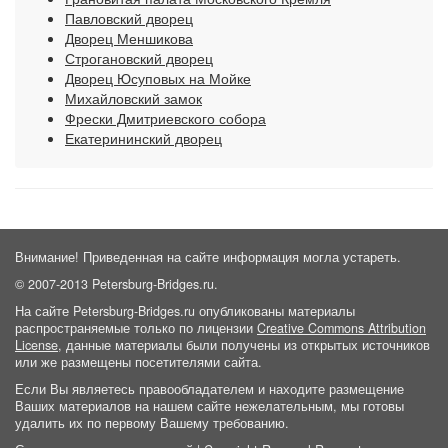
Павловский дворец
Дворец Меншикова
Строгановский дворец
Дворец Юсуповых на Мойке
Михайловский замок
Фрески Дмитриевского собора
Екатерининский дворец
Внимание! Приведенная на сайте информация могла устареть.
© 2007-2013 Petersburg-Bridges.ru.
На сайте Petersburg-Bridges.ru опубликованы материалы
распространяемые только по лицензии
Creative Commons Attribution
License
, данные материалы были получены из открытых источников
или же размещены посетителями сайта.
Если Вы являетесь правообладателем и находите размещение
Ваших материалов на нашем сайте нежелательным, мы готовы
удалить их по первому Вашему требованию.