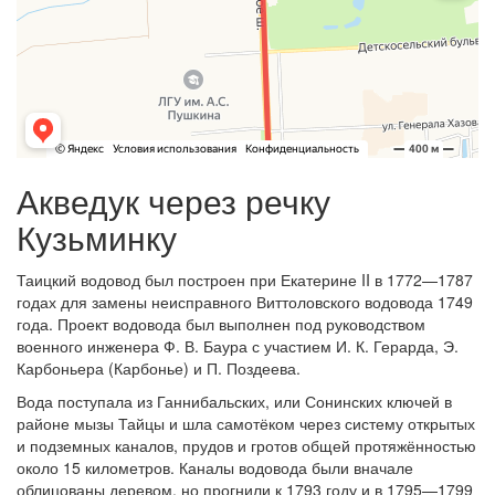
Акведук через речку
Кузьминку
Таицкий водовод был построен при Екатерине II в 1772—1787
годах для замены неисправного Виттоловского водовода 1749
года. Проект водовода был выполнен под руководством
военного инженера Ф. В. Баура с участием И. К. Герарда, Э.
Карбоньера (Карбонье) и П. Поздеева.
Вода поступала из Ганнибальских, или Сонинских ключей в
районе мызы Тайцы и шла самотёком через систему открытых
и подземных каналов, прудов и гротов общей протяжённостью
около 15 километров. Каналы водовода были вначале
облицованы деревом, но прогнили к 1793 году и в 1795—1799