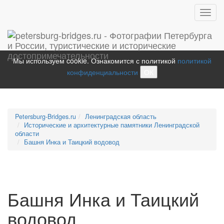
Toggl
navig
Мы используем cookie. Ознакомится с политикой
политикой
конфиденциальности
ОК
Petersburg-Bridges.ru
Ленинградская область
Исторические и архитектурные памятники Ленинградской
области
Башня Инка и Таицкий водовод
Башня Инка и Таицкий
водовод