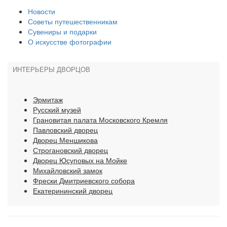
Новости
Советы путешественникам
Сувениры и подарки
О искусстве фотографии
ИНТЕРЬЕРЫ ДВОРЦОВ
Эрмитаж
Русский музей
Грановитая палата Московского Кремля
Павловский дворец
Дворец Меншикова
Строгановский дворец
Дворец Юсуповых на Мойке
Михайловский замок
Фрески Дмитриевского собора
Екатерининский дворец