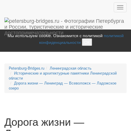
Toggl
navig
Мы используем cookie. Ознакомится с политикой
политикой
конфиденциальности
ОК
Petersburg-Bridges.ru
Ленинградская область
Исторические и архитектурные памятники Ленинградской
области
Дорога жизни — Ленинград — Всеволожск — Ладожское
озеро
Дорога жизни —