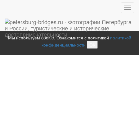
Toggl
navig
Мы используем cookie. Ознакомится с политикой
политикой
конфиденциальности
ОК