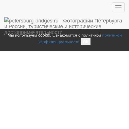
Toggl
navig
Мы используем cookie. Ознакомится с политикой
политикой
конфиденциальности
ОК