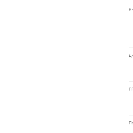
В
Д
П
П