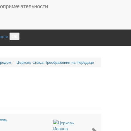
ости
ОК
ородом
Церковь Спаса Преображения на Нередице
Next