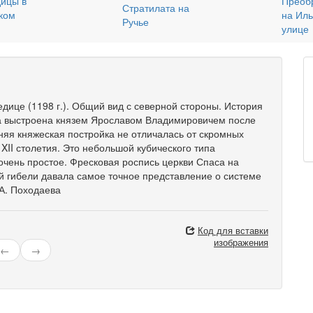
ице (1198 г.). Общий вид с северной стороны. История
ыла выстроена князем Ярославом Владимировичем после
дняя княжеская постройка не отличалась от скромных
 XII столетия. Это небольшой кубического типа
очень простое. Фресковая роспись церкви Спаса на
й гибели давала самое точное представление о системе
.А. Походаева
Код для вставки
изображения
←
→