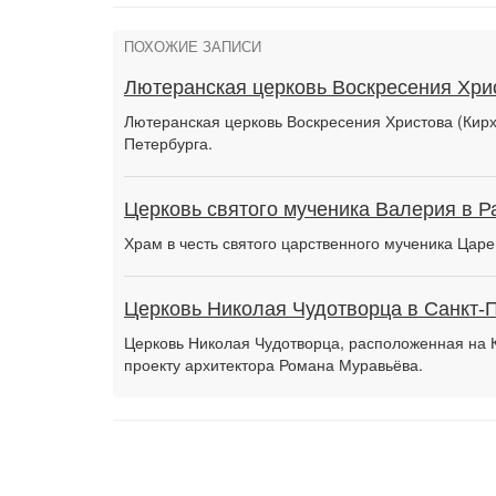
ПОХОЖИЕ ЗАПИСИ
Лютеранская церковь Воскресения Хри
Лютеранская церковь Воскресения Христова (Кирх
Петербурга.
Церковь святого мученика Валерия в Р
Храм в честь святого царственного мученика Царе
Церковь Николая Чудотворца в Санкт-
Церковь Николая Чудотворца, расположенная на К
проекту архитектора Романа Муравьёва.