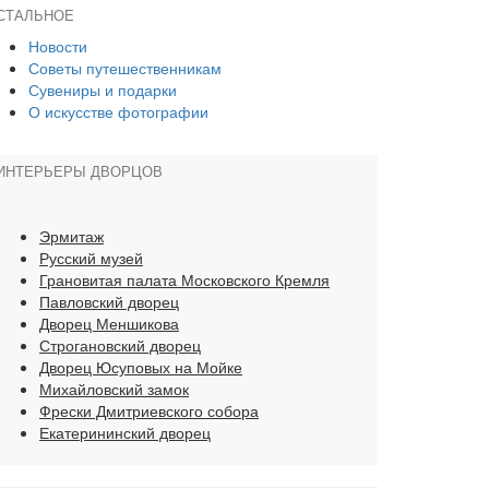
СТАЛЬНОЕ
Новости
Советы путешественникам
Сувениры и подарки
О искусстве фотографии
ИНТЕРЬЕРЫ ДВОРЦОВ
Эрмитаж
Русский музей
Грановитая палата Московского Кремля
Павловский дворец
Дворец Меншикова
Строгановский дворец
Дворец Юсуповых на Мойке
Михайловский замок
Фрески Дмитриевского собора
Екатерининский дворец