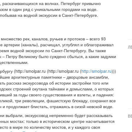
х, раскачивающихся на волнах. Петербург привычно
зом в один ряд с уникальными городами на воде.
 побывав на водной экскурсии в Санкт-Петербурге.
ножество рек, каналов, ручьев и протоков – всего 93
ые артерии (каналы), расчищал, углублял и облагораживал
Л
ремя водной экскурсии по Санкт-Петербургу. Вы также
 – Петру Великому было суждено сбыться, а какие задумки
уществленными.
гу (http://smolpar.ru (http://smolpar.ru (
http://smolpar.ru
)))
нейшие архитектурные памятники – дворцовые ансамбли,
ть рассказ экскурсовода об истории застройки того или
одских строений окутана тайнами и домыслами, о которых
ивший за годы своего существования и взлеты, и падения:
ликой, три революции, фашистскую блокаду, сохранил все
 и продолжает блистать, отражаясь в сизой невской воде.
ни выбрали, экскурсовод непременно будет рассказывать
В
нных мостах: только в историческом центре насчитывается
сто в мире по количеству мостов, и у каждого своя