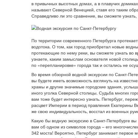
в привычных высотных домах, а в плавучих домика
называют Северной Венецией, ставя его таким обра
Справедливо ли это сравнение, вы сможете узнать,
По территории современного Петербурга протекает м
водотока. О том, как город приобретал новые водн
протекающие по нему реки, вы сможете узнать во в
узнаете, каким замыслам основателя новой столицы
по «перепланировке» города так и остались не ос
Во время обзорной водной экскурсии по Санкт-Петербур
вы будете иметь возможность взглянуть на извест
храмы и другие значимые городские здания, услыша
иного уголка Северной столицы. Судьба многих гор
вам тоже будет интересно узнать. Петербург, переж
расцвет Империи в период правления Екатерины Ве
же свою индивидуальность, восстал из военных руин
Какую бы водную экскурсию в Санкт-Петербурге вы 
вам об одном из символов города – его многочисле
342 моста! Вероятно, Петербург занимает первое ме