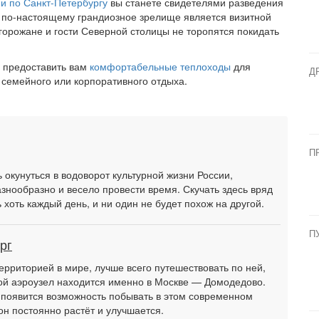
ии по Санкт-Петербургу
вы станете свидетелями разведения
 по-настоящему грандиозное зрелище является визитной
 горожане и гости Северной столицы не торопятся покидать
 предоставить вам
комфортабельные теплоходы
для
Д
 семейного или корпоративного отдыха.
П
 окунуться в водоворот культурной жизни России,
знообразно и весело провести время. Скучать здесь вряд
хоть каждый день, и ни один не будет похож на другой.
П
рг
территорией в мире, лучше всего путешествовать по ней,
шой аэроузел находится именно в Москве — Домодедово.
с появится возможность побывать в этом современном
он постоянно растёт и улучшается.