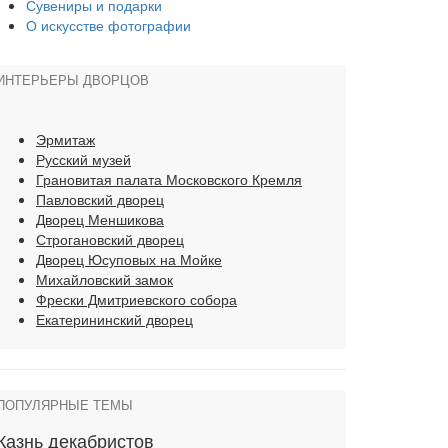
Сувениры и подарки
О искусстве фотографии
ИНТЕРЬЕРЫ ДВОРЦОВ
Эрмитаж
Русский музей
Грановитая палата Московского Кремля
Павловский дворец
Дворец Меншикова
Строгановский дворец
Дворец Юсуповых на Мойке
Михайловский замок
Фрески Дмитриевского собора
Екатерининский дворец
ПОПУЛЯРНЫЕ ТЕМЫ
Казнь декабристов