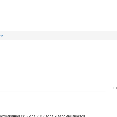
ки
С
проходившая 28 июля 2017 года и запомнившаяся