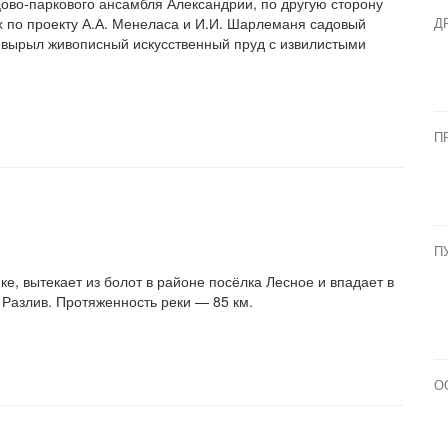
цово-паркового ансамбля Александрии, по другую сторону
х по проекту А.А. Менеласа и И.И. Шарлеманя садовый
Д
 вырыл живописный искусственный пруд с извилистыми
П
П
е, вытекает из болот в районе посёлка Лесное и впадает в
Разлив. Протяженность реки — 85 км.
О