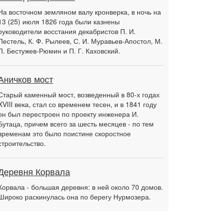
На восточном земляном валу кронверка, в ночь на
13 (25) июля 1826 года были казнены
руководители восстания декабристов П. И.
Пестель, К. Ф. Рылеев, С. И. Муравьев-Апостол, М.
П. Бестужев-Рюмин и П. Г. Каховский.
Аничков мост
Старый каменный мост, возведенный в 80-х годах
XVIII века, стал со временем тесен, и в 1841 году
он был перестроен по проекту инженера И.
Бутаца, причем всего за шесть месяцев - по тем
временам это было поистине скоростное
строительство.
Деревня Корвала
Корвала - большая деревня: в ней около 70 домов.
Широко раскинулась она по берегу Нурмозера.