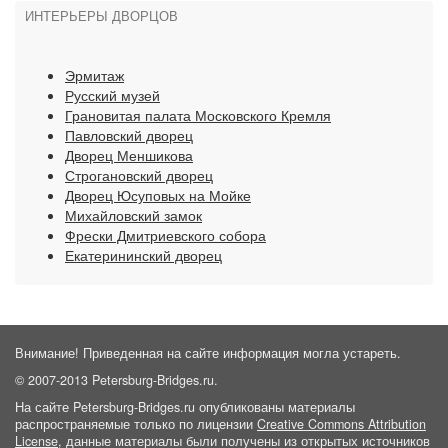
ИНТЕРЬЕРЫ ДВОРЦОВ
Эрмитаж
Русский музей
Грановитая палата Московского Кремля
Павловский дворец
Дворец Меншикова
Строгановский дворец
Дворец Юсуповых на Мойке
Михайловский замок
Фрески Дмитриевского собора
Екатерининский дворец
Внимание! Приведенная на сайте информация могла устареть.
© 2007-2013 Petersburg-Bridges.ru.
На сайте Petersburg-Bridges.ru опубликованы материалы
распространяемые только по лицензии
Creative Commons Attribution
License
, данные материалы были получены из открытых источников